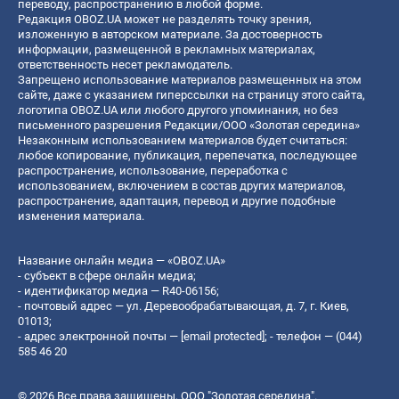
переводу, распространению в любой форме.
Редакция OBOZ.UA может не разделять точку зрения,
изложенную в авторском материале. За достоверность
информации, размещенной в рекламных материалах,
ответственность несет рекламодатель.
Запрещено использование материалов размещенных на этом
сайте, даже с указанием гиперссылки на страницу этого сайта,
логотипа OBOZ.UA или любого другого упоминания, но без
письменного разрешения Редакции/ООО «Золотая середина»
Незаконным использованием материалов будет считаться:
любое копирование, публикация, перепечатка, последующее
распространение, использование, переработка с
использованием, включением в состав других материалов,
распространение, адаптация, перевод и другие подобные
изменения материала.
Название онлайн медиа — «OBOZ.UA»
- субъект в сфере онлайн медиа;
- идентификатор медиа — R40-06156;
- почтовый адрес — ул. Деревообрабатывающая, д. 7, г. Киев,
01013;
- адрес электронной почты —
[email protected]
; - телефон — (044)
585 46 20
© 2026 Все права защищены, ООО "Золотая середина".