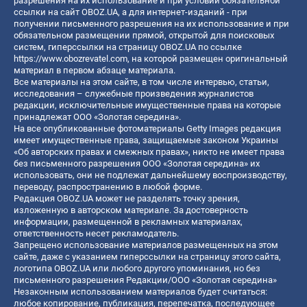
разрешения на их использование и при условии обязательной
ссылки на сайт OBOZ.UA, а для интернет-изданий - при
получении письменного разрешения на их использование и при
обязательном размещении прямой, открытой для поисковых
систем, гиперссылки на страницу OBOZ.UA по ссылке
https://www.obozrevatel.com
, на которой размещен оригинальный
материал в первом абзаце материала.
Все материалы на этом сайте, в том числе интервью, статьи,
исследования – служебные произведения журналистов
редакции, исключительные имущественные права на которые
принадлежат ООО «Золотая середина».
На все опубликованные фотоматериалы Getty Images редакция
имеет имущественные права, защищаемые законом Украины
«Об авторских правах и смежных правах», никто не имеет права
без письменного разрешения ООО «Золотая середина» их
использовать, они не подлежат дальнейшему воспроизводству,
переводу, распространению в любой форме.
Редакция OBOZ.UA может не разделять точку зрения,
изложенную в авторском материале. За достоверность
информации, размещенной в рекламных материалах,
ответственность несет рекламодатель.
Запрещено использование материалов размещенных на этом
сайте, даже с указанием гиперссылки на страницу этого сайта,
логотипа OBOZ.UA или любого другого упоминания, но без
письменного разрешения Редакции/ООО «Золотая середина»
Незаконным использованием материалов будет считаться:
любое копирование, публикация, перепечатка, последующее