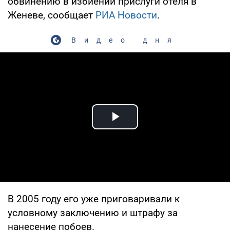
обвинению в избиении прислуги отеля в
Женеве, сообщает
РИА Новости
.
Видео дня
Play Video
В 2005 году его уже приговаривали к
условному заключению и штрафу за
нанесение побоев.