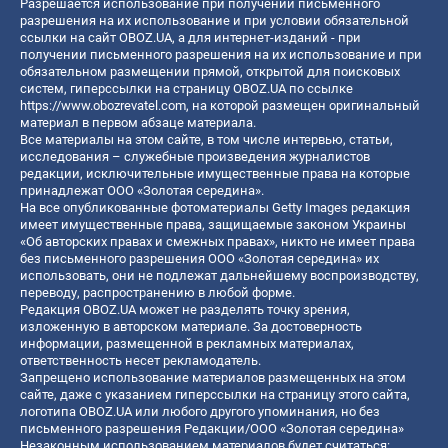
Разрешается использование при получении письменного
разрешения на их использование и при условии обязательной
ссылки на сайт OBOZ.UA, а для интернет-изданий - при
получении письменного разрешения на их использование и при
обязательном размещении прямой, открытой для поисковых
систем, гиперссылки на страницу OBOZ.UA по ссылке
https://www.obozrevatel.com
, на которой размещен оригинальный
материал в первом абзаце материала.
Все материалы на этом сайте, в том числе интервью, статьи,
исследования – служебные произведения журналистов
редакции, исключительные имущественные права на которые
принадлежат ООО «Золотая середина».
На все опубликованные фотоматериалы Getty Images редакция
имеет имущественные права, защищаемые законом Украины
«Об авторских правах и смежных правах», никто не имеет права
без письменного разрешения ООО «Золотая середина» их
использовать, они не подлежат дальнейшему воспроизводству,
переводу, распространению в любой форме.
Редакция OBOZ.UA может не разделять точку зрения,
изложенную в авторском материале. За достоверность
информации, размещенной в рекламных материалах,
ответственность несет рекламодатель.
Запрещено использование материалов размещенных на этом
сайте, даже с указанием гиперссылки на страницу этого сайта,
логотипа OBOZ.UA или любого другого упоминания, но без
письменного разрешения Редакции/ООО «Золотая середина»
Незаконным использованием материалов будет считаться: