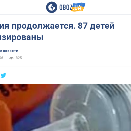
ия продолжается. 87 детей
изированы
е новости
46
825