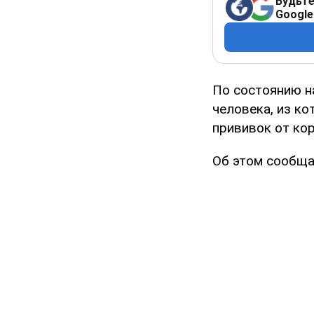
Будьте
Google
По состоянию н
человека, из ко
прививок от кор
Об этом сообща