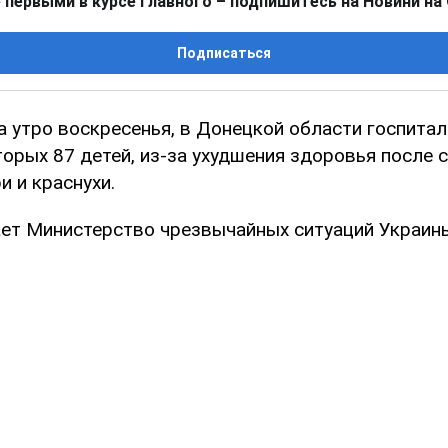
 первыми в курсе главного – подпишитесь на Новини на
Подписаться
а утро воскресенья, в Донецкой области госпита
торых 87 детей, из-за ухудшения здоровья после 
и и краснухи.
ет Министерство чрезвычайных ситуаций Украин