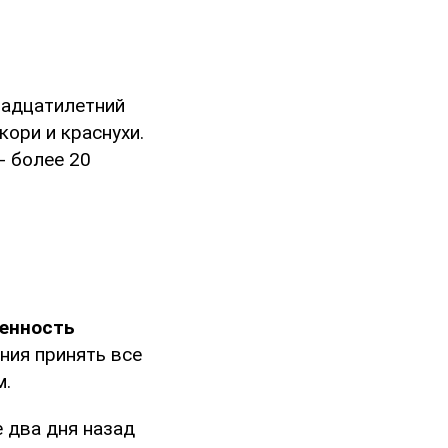
надцатилетний
кори и краснухи.
- более 20
оенность
ния принять все
м.
 два дня назад