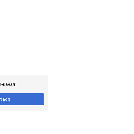
m-канал
ться