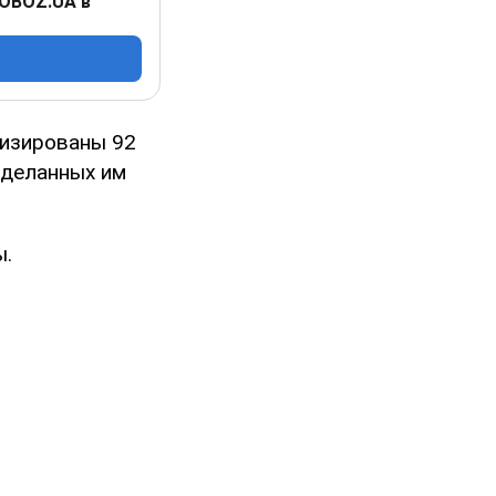
 OBOZ.UA в
лизированы 92
сделанных им
ы.