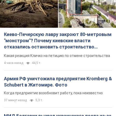
Киево-Печерскую лавру закроют 80-метровым
"монстром"? Почему киевские власти
отказались остановить строительство
небоскреба "московского верующего"
Какая реакция Кличко на петицию по отмене строительства
4 часа назад
44,5 т.
Армия РФ уничтожила предприятие Kromberg &
Schubert в Житомире. Фото
Когда предприятие возобновит работу, пока неизвестно
37 минут назад
5,3 т.
МИД Болгарии вызвал украинского посла из-за