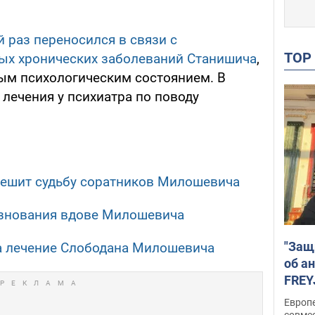
 раз переносился в связи с
TO
ых хронических заболеваний Станишича
,
лым психологическим состоянием. В
 лечения у психиатра по поводу
ешит судьбу соратников Милошевича
знования вдове Милошевича
"Защ
а лечение Слободана Милошевича
об а
FREY
подд
Европ
совме