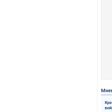
Мн
Кре
вой