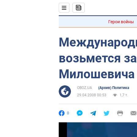
Герои войны
Международ
возьмется за
Милошевича
OBOZ.UA
(Архив) Политика
29.04.2008 00:53
1,7 т.
0