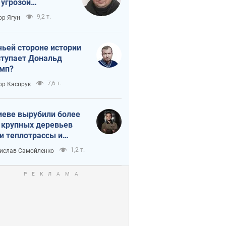
 угрозой
тическая
9,2 т.
ор Ягун
истика
чьей стороне истории
тупает Дональд
мп?
7,6 т.
ор Каспрук
иеве вырубили более
 крупных деревьев
и теплотрассы и
реки Генплану
1,2 т.
ислав Самойленко