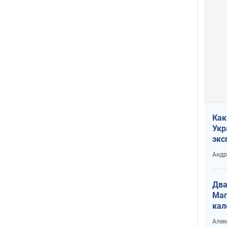
Как
Укр
экс
неф
Андр
Два
Маг
кал
Алек