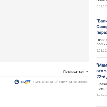
6.08.20
"Бал
Сико
пере
Укра
Глава
росси
6.08.20
"Мам
это 
Подписаться
22-й
масс
Международный трибунал возьмется...
В разн
возв
прежн
виде
6.08.20