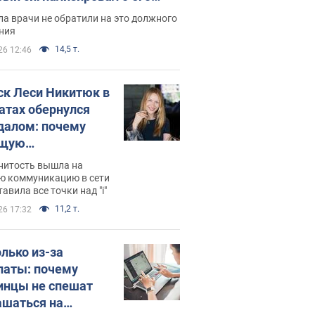
ессивном" раке
а врачи не обратили на это должного
ния
14,5 т.
26 12:46
ск Леси Никитюк в
атах обернулся
далом: почему
ущую
раведливо
нитость вышла на
йтили
ю коммуникацию в сети
тавила все точки над "i"
11,2 т.
26 17:32
олько из-за
латы: почему
инцы не спешат
ашаться на