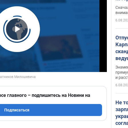
"агр
Сначал
внима
6.08.20
Play Video
Отпу
Карп
скан
вед
несп
Знаме
захе
пряму
и расс
6.08.20
рсе главного – подпишитесь на Новини на
Не т
зарп
Подписаться
укра
согл