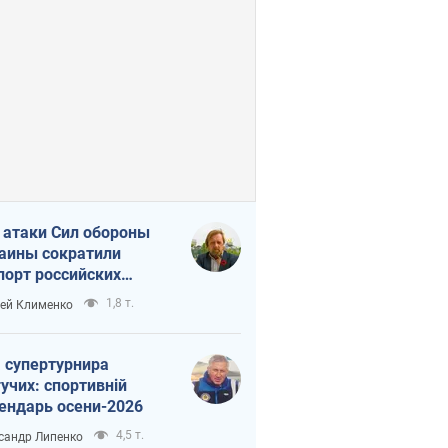
 атаки Сил обороны
аины сократили
порт российских
тепродуктов
1,8 т.
ей Клименко
 супертурнира
учих: спортивній
ендарь осени-2026
4,5 т.
сандр Липенко