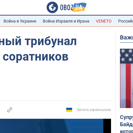
Война в Украине
Война Израиля и Ирана
VENETO
Россий
Важ
ный трибунал
 соратников
Читати українською
Супр
Байд
кото