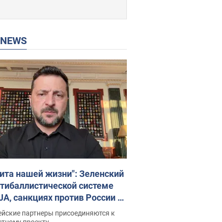
P NEWS
ита нашей жизни": Зеленский
нтибаллистической системе
JA, санкциях против России и
ержке аграриев. Видео
ейские партнеры присоединяются к
стному проекту