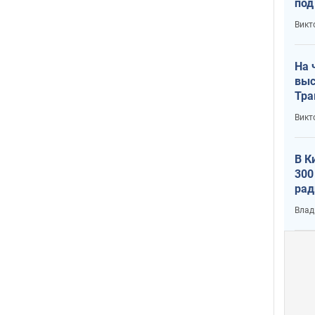
под
кри
Викт
лог
На 
выс
Тра
Викт
В К
300
рад
воп
Влад