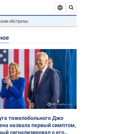
ские обстрелы
ное
уга тяжелобольного Джо
ена назвала первый симптом,
рый сигнализировал о его