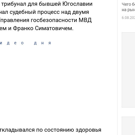
вака
трибунал для бывшей Югославии
Чего б
на рын
чал судебный процесс над двумя
6.08.20
правления госбезопасности МВД
ем и Франко Симатовичем.
идео дня
ткладывался по состоянию здоровья