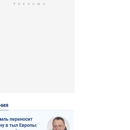
ения
мль переносит
ну в тыл Европы: