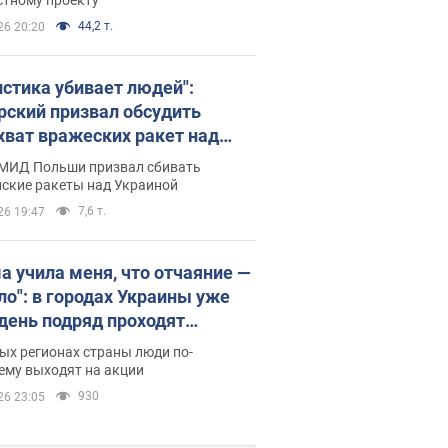
44,2 т.
26 20:20
истика убивает людей":
рский призвал обсудить
хват вражеских ракет над
иной
 МИД Польши призвал сбивать
йские ракеты над Украиной
7,6 т.
26 19:47
а учила меня, что отчаяние —
зло": в городах Украины уже
 день подряд проходят
овые митинги за
ых регионах страны люди по-
ращение Федорова. Фото и
ему выходят на акции
о
930
26 23:05