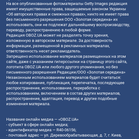
На все опубликованные фотоматериалы Getty Images редакция
имеет имущественные права, защищаемые законом Украины
«Об авторских правах и смежных правах», никто не имеет права
без письменного разрешения ООО «Золотая середина» их
использовать, они не подлежат дальнейшему воспроизводству,
переводу, распространению в любой форме.
Редакция OBOZ.UA может не разделять точку зрения,
изложенную в авторском материале. За достоверность
информации, размещенной в рекламных материалах,
ответственность несет рекламодатель.
Запрещено использование материалов размещенных на этом
сайте, даже с указанием гиперссылки на страницу этого сайта,
логотипа OBOZ.UA или любого другого упоминания, но без
письменного разрешения Редакции/ООО «Золотая середина»
Незаконным использованием материалов будет считаться:
любое копирование, публикация, перепечатка, последующее
распространение, использование, переработка с
использованием, включением в состав других материалов,
распространение, адаптация, перевод и другие подобные
изменения материала.
Название онлайн медиа — «OBOZ.UA»
- субъект в сфере онлайн медиа;
- идентификатор медиа — R40-06156;
- почтовый адрес — ул. Деревообрабатывающая, д. 7, г. Киев,