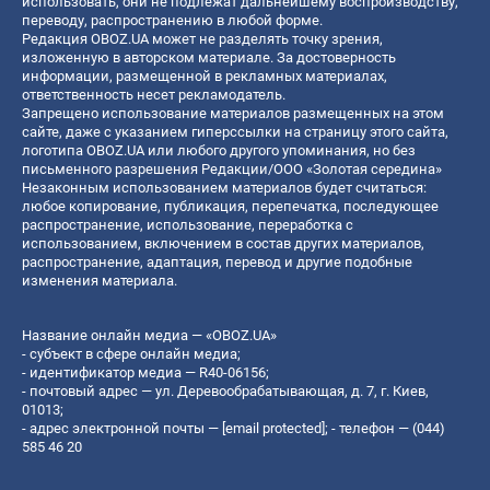
использовать, они не подлежат дальнейшему воспроизводству,
переводу, распространению в любой форме.
Редакция OBOZ.UA может не разделять точку зрения,
изложенную в авторском материале. За достоверность
информации, размещенной в рекламных материалах,
ответственность несет рекламодатель.
Запрещено использование материалов размещенных на этом
сайте, даже с указанием гиперссылки на страницу этого сайта,
логотипа OBOZ.UA или любого другого упоминания, но без
письменного разрешения Редакции/ООО «Золотая середина»
Незаконным использованием материалов будет считаться:
любое копирование, публикация, перепечатка, последующее
распространение, использование, переработка с
использованием, включением в состав других материалов,
распространение, адаптация, перевод и другие подобные
изменения материала.
Название онлайн медиа — «OBOZ.UA»
- субъект в сфере онлайн медиа;
- идентификатор медиа — R40-06156;
- почтовый адрес — ул. Деревообрабатывающая, д. 7, г. Киев,
01013;
- адрес электронной почты —
[email protected]
; - телефон — (044)
585 46 20