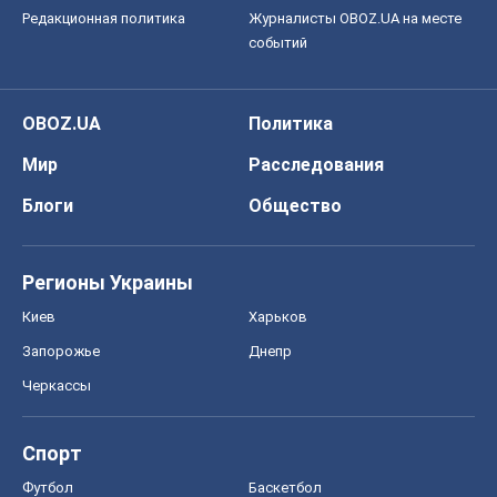
Регионы Украины
Киев
Харьков
Запорожье
Днепр
Черкассы
Спорт
Футбол
Баскетбол
Хоккей
Бокс
Формула-1
Моя школа
ГДЗ
Учебники
Онлайн уроки
ДПА