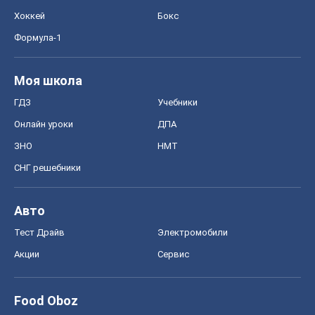
ЗНО
НМТ
СНГ решебники
Авто
Тест Драйв
Электромобили
Акции
Сервис
Food Oboz
Рецепты
Напитки
Диеты
Экономика
Рынки и компании
Mакроэкономика