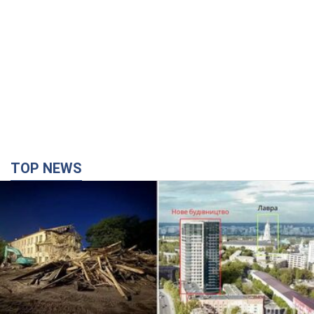
TOP NEWS
Киево-Печерскую лавру закроют 80-метровым
"монстром"? Почему киевские власти
отказались остановить строительство
небоскреба "московского верующего"
Какая реакция Кличко на петицию по отмене строительства
2 часа назад
19,1 т.