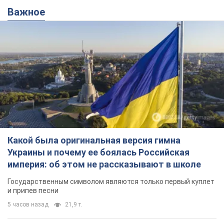
Какой была оригинальная версия гимна
Украины и почему ее боялась Российская
империя: об этом не рассказывают в школе
Государственным символом являются только первый куплет
и припев песни
5 часов назад
21,9 т.
Александру Пономареву – 53: что
известно о трех детях секс-
символа 90-х и как они выглядят
Несмотря на развитие карьеры, артист не
забывал о личном счастье
10 часов назад
8,9 т.