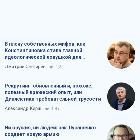
российских оккупантов
Дмитрий Снегирев
1,3 т.
Рекрутинг: обновленный и, похоже,
полезный вражеский опыт, или
Диалектика требовательной трусости
Александр Кирш
1,4 т.
Ни оружия, ни людей: как Лукашенко
создает новую армию
Игар Тышкевич
16,4 т.
Когда закончится война?
Юрий Христензен
12,5 т.