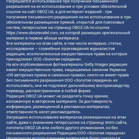
Разрешается использование при получении письменного
разрешения на их использование и при условии обязательной
ссылки на сайт OBOZ.UA, а для интернет-изданий - при
получении письменного разрешения на их использование и при
обязательном размещении прямой, открытой для поисковых
систем, гиперссылки на страницу OBOZ.UA по ссылке
https://www.obozrevatel.com
, на которой размещен оригинальный
материал в первом абзаце материала.
Все материалы на этом сайте, в том числе интервью, статьи,
исследования – служебные произведения журналистов
редакции, исключительные имущественные права на которые
принадлежат ООО «Золотая середина».
На все опубликованные фотоматериалы Getty Images редакция
имеет имущественные права, защищаемые законом Украины
«Об авторских правах и смежных правах», никто не имеет права
без письменного разрешения ООО «Золотая середина» их
использовать, они не подлежат дальнейшему воспроизводству,
переводу, распространению в любой форме.
Редакция OBOZ.UA может не разделять точку зрения,
изложенную в авторском материале. За достоверность
информации, размещенной в рекламных материалах,
ответственность несет рекламодатель.
Запрещено использование материалов размещенных на этом
сайте, даже с указанием гиперссылки на страницу этого сайта,
логотипа OBOZ.UA или любого другого упоминания, но без
письменного разрешения Редакции/ООО «Золотая середина»
Незаконным использованием материалов будет считаться: