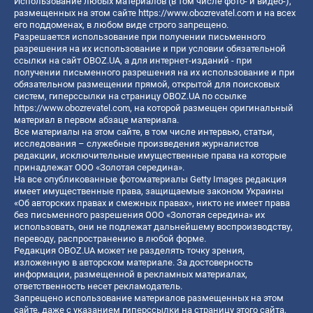
Использование любых материалов (в том числе фото- и видео-),
размещенных на этом сайте
https://www.obozrevatel.com
и на всех
его поддоменах, в любом виде строго запрещено.
Разрешается использование при получении письменного
разрешения на их использование и при условии обязательной
ссылки на сайт OBOZ.UA, а для интернет-изданий - при
получении письменного разрешения на их использование и при
обязательном размещении прямой, открытой для поисковых
систем, гиперссылки на страницу OBOZ.UA по ссылке
https://www.obozrevatel.com
, на которой размещен оригинальный
материал в первом абзаце материала.
Все материалы на этом сайте, в том числе интервью, статьи,
исследования – служебные произведения журналистов
редакции, исключительные имущественные права на которые
принадлежат ООО «Золотая середина».
На все опубликованные фотоматериалы Getty Images редакция
имеет имущественные права, защищаемые законом Украины
«Об авторских правах и смежных правах», никто не имеет права
без письменного разрешения ООО «Золотая середина» их
использовать, они не подлежат дальнейшему воспроизводству,
переводу, распространению в любой форме.
Редакция OBOZ.UA может не разделять точку зрения,
изложенную в авторском материале. За достоверность
информации, размещенной в рекламных материалах,
ответственность несет рекламодатель.
Запрещено использование материалов размещенных на этом
сайте, даже с указанием гиперссылки на страницу этого сайта,