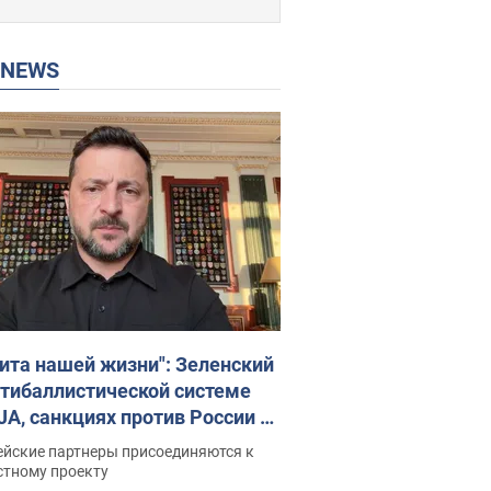
P NEWS
ита нашей жизни": Зеленский
нтибаллистической системе
JA, санкциях против России и
ержке аграриев. Видео
ейские партнеры присоединяются к
стному проекту