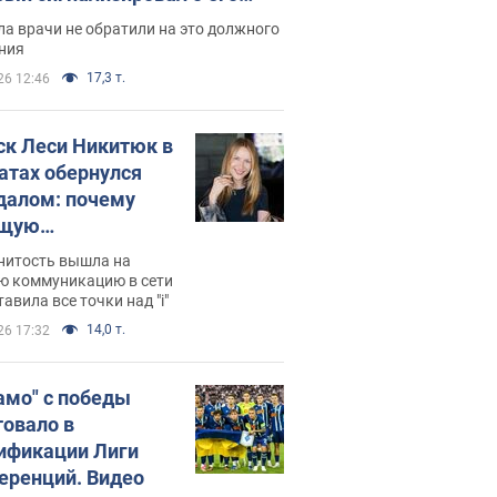
ессивном" раке
а врачи не обратили на это должного
ния
17,3 т.
26 12:46
ск Леси Никитюк в
атах обернулся
далом: почему
ущую
раведливо
нитость вышла на
йтили
ю коммуникацию в сети
тавила все точки над "i"
14,0 т.
26 17:32
амо" с победы
товало в
ификации Лиги
еренций. Видео