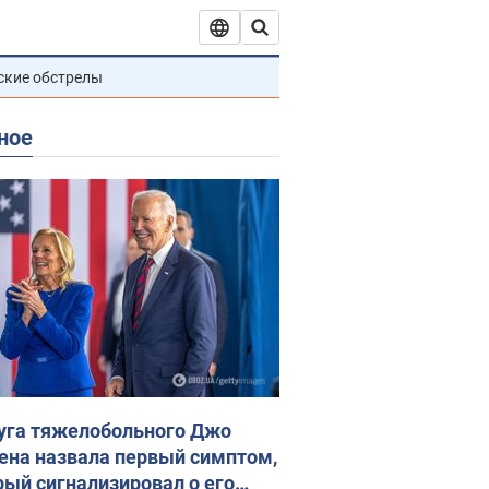
ские обстрелы
ное
уга тяжелобольного Джо
ена назвала первый симптом,
рый сигнализировал о его