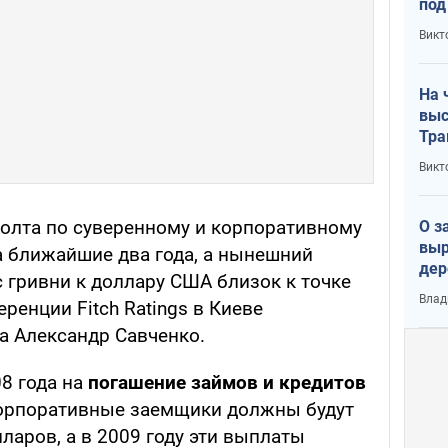
под
кри
Викт
лог
На 
выс
Тра
Викт
фолта по суверенному и корпоративному
О з
выр
а ближайшие два года, а нынешний
дер
 гривни к доллару США близок к точке
что
Влад
ренции Fitch Ratings в Киеве
Тер
а Александр Савченко.
08 года на
погашение займов и кредитов
корпоративные заемщики должны будут
ларов, а в 2009 году эти выплаты