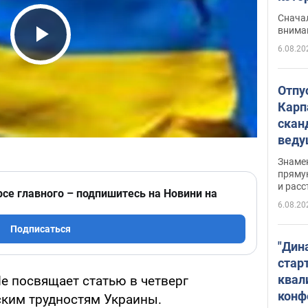
"агр
Сначал
внима
6.08.20
Play Video
Отпу
Карп
скан
вед
несп
Знаме
захе
пряму
и расс
рсе главного – подпишитесь на Новини на
6.08.20
Подписаться
"Дин
стар
квал
e посвящает статью в четверг
конф
ким трудностям Украины.