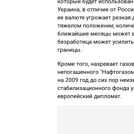
который будет использован
Украина, в отличие от Росс
ее валюте угрожает резкая 
тяжелом положении; колич
ближайшие месяцы может во
безработица может усилить
границы.
Кроме того, назревает газо
непогашенного "Нафтогазом"
на 2009 год до сих пор неиз
стабилизационного фонда ук
европейский дипломат.