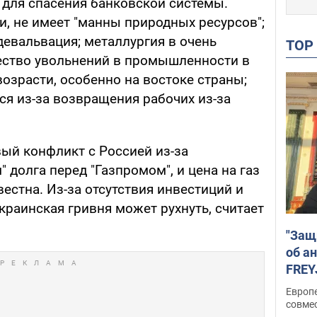
 для спасения банковской системы.
ии, не имеет "манны природных ресурсов";
девальвация; металлургия в очень
TO
ество увольнений в промышленности в
зрасти, особенно на востоке страны;
ся из-за возвращения рабочих из-за
вый конфликт с Россией из-за
 долга перед "Газпромом", и цена на газ
вестна. Из-за отсутствия инвестиций и
раинская гривня может рухнуть, считает
"Защ
об а
FREY
подд
Европ
совме