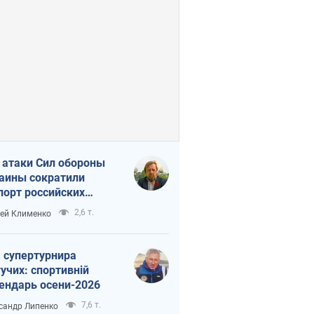
 атаки Сил обороны
аины сократили
порт российских
тепродуктов
2,6 т.
ей Клименко
 супертурнира
учих: спортивній
ендарь осени-2026
7,6 т.
сандр Липенко