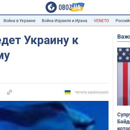
Война в Украине
Война Израиля и Ирана
VENETO
Россий
Важ
дет Украину к
му
Читати українською
Супр
Байд
кото