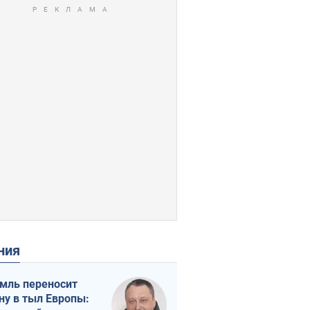
ения
мль переносит
ну в тыл Европы: