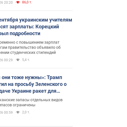
86,0 т.
26 20:20
сентября украинским учителям
сят зарплаты: Корецкий
рыл подробности
ременно с повышением зарплат
огам правительство объявило об
ении студенческих стипендий
5,4 т.
26 00:29
 они тоже нужны»: Трамп
тил на просьбу Зеленского о
даче Украине ракет для
ot
канские запасы отдельных видов
ипасов ограничены
2,0 т.
26 00:59