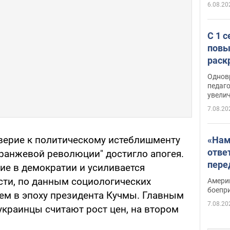
6.08.20
С 1 
повы
раск
Однов
педаг
увелич
7.08.20
оверие к политическому истеблишменту
«Нам
отве
оранжевой революции" достигло апогея.
пере
ие в демократии и усиливается
Patri
сти, по данным социологических
Амери
боепр
чем в эпоху президента Кучмы. Главным
7.08.20
украинцы считают рост цен, на втором