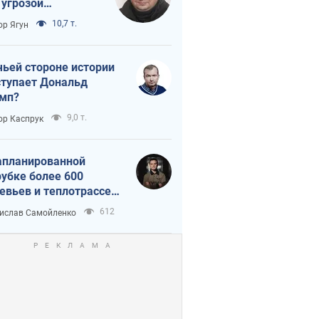
 угрозой
тическая
10,7 т.
ор Ягун
истика
чьей стороне истории
тупает Дональд
мп?
9,0 т.
ор Каспрук
апланированной
убке более 600
евьев и теплотрассе:
 происходит на
612
ислав Самойленко
емках в Киеве