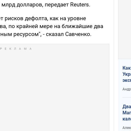
млрд долларов, передает Reuters.
т рисков дефолта, как на уровне
тва, по крайней мере на ближайшие два
ым ресурсом", - сказал Савченко.
Как
Укр
экс
неф
Андр
Два
Маг
кал
Алек