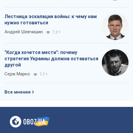
Все мнения
О компании
Команда
Правовая информация
Политика
конфиденциальности
Реклама на сайте
Документы
Редакционная политика
Журналисты OBOZ.UA на месте
событий
OBOZ.UA
Политика
Мир
Расследования