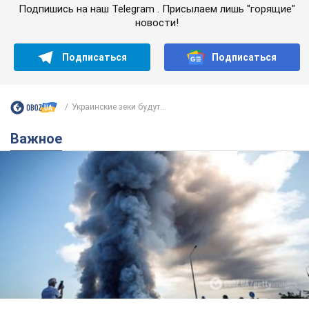
"У меня для россиян плохие новости": Селезнев
предположил, чем закончится "война складов"
Москва может превратиться в "остров" и погрузиться в
темноту, спрогнозировал военный эксперт
5.08.2026 16:00
59,8 т.
Банки "готовятся" к новому курсу
доллара: украинцам рассказали,
чего ожидать
Каким будет курс валюты в обменниках