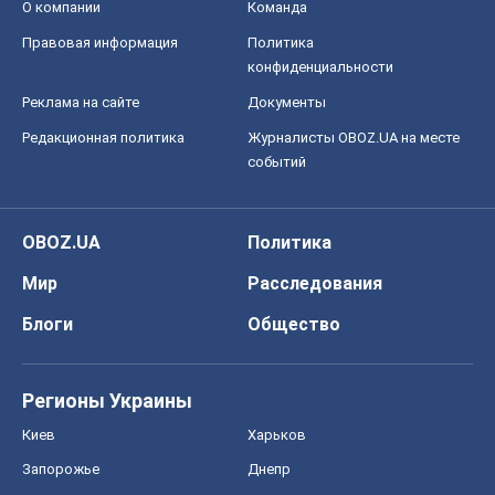
Блоги
Общество
Регионы Украины
Киев
Харьков
Запорожье
Днепр
Черкассы
Спорт
Футбол
Баскетбол
Хоккей
Бокс
Формула-1
Моя школа
ГДЗ
Учебники