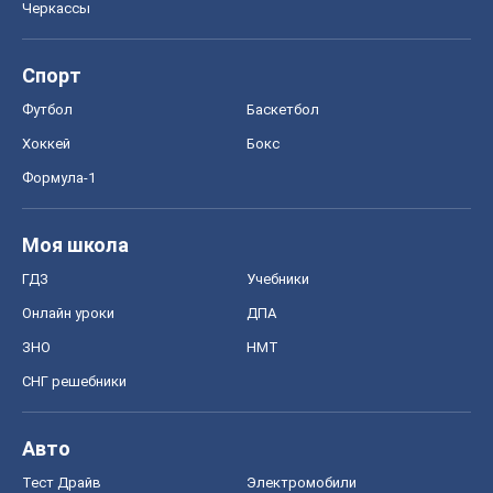
Онлайн уроки
ДПА
ЗНО
НМТ
СНГ решебники
Авто
Тест Драйв
Электромобили
Акции
Сервис
Food Oboz
Рецепты
Напитки
Диеты
Экономика
Рынки и компании
Mакроэкономика