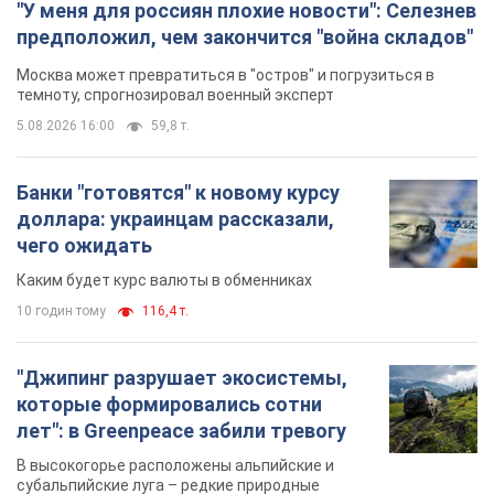
10 годин тому
116,4 т.
"Джипинг разрушает экосистемы,
которые формировались сотни
лет": в Greenpeace забили тревогу
В высокогорье расположены альпийские и
субальпийские луга – редкие природные
комплексы, которые формировались на протяжении сотен
лет
10 годин тому
1,3 т.