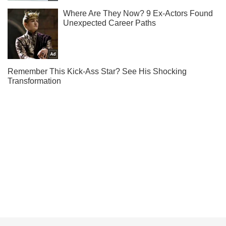
Подпишись на наш Telegram . Присылаем лишь "горящие"
новости!
Подписаться
Подписаться
Украинские зеки будут...
Важное