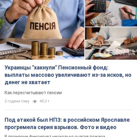
денег не хватает
Как пересчитывают пенсии
2 години тому
49,3 т.
Под атакой был НПЗ: в российском Ярославле
прогремела серия взрывов. Фото и видео
В промзоне фиксирует несколько очагов пожара
9 хвилин тому
3,4 т.
ВСУ отминусовали ещё 1330 оккупантов и
сбили более 1800 российских БПЛА – Генштаб
Численность путинской армии сокращается
3 години тому
16,2 т.