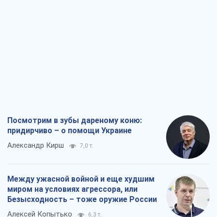
придирчиво – о помощи Украине
Александр Кирш
7,0 т.
Между ужасной войной и еще худшим
миром на условиях агрессора, или
Безысходность – тоже оружие России
Алексей Копытько
6,3 т.
Лестница эскалации войны: к чему нам
нужно готовиться
Андрей Шевчишин
7,2 т.
"Когда хочется мести": почему
стратегия Украины должна оставаться
другой
Серж Марко
7,7 т.