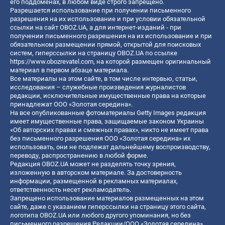
его поддоменах, в любом виде строго запрещено.
Разрешается использование при получении письменного
разрешения на их использование и при условии обязательной
ссылки на сайт OBOZ.UA, а для интернет-изданий - при
получении письменного разрешения на их использование и при
обязательном размещении прямой, открытой для поисковых
систем, гиперссылки на страницу OBOZ.UA по ссылке
https://www.obozrevatel.com
, на которой размещен оригинальный
материал в первом абзаце материала.
Все материалы на этом сайте, в том числе интервью, статьи,
исследования – служебные произведения журналистов
редакции, исключительные имущественные права на которые
принадлежат ООО «Золотая середина».
На все опубликованные фотоматериалы Getty Images редакция
имеет имущественные права, защищаемые законом Украины
«Об авторских правах и смежных правах», никто не имеет права
без письменного разрешения ООО «Золотая середина» их
использовать, они не подлежат дальнейшему воспроизводству,
переводу, распространению в любой форме.
Редакция OBOZ.UA может не разделять точку зрения,
изложенную в авторском материале. За достоверность
информации, размещенной в рекламных материалах,
ответственность несет рекламодатель.
Запрещено использование материалов размещенных на этом
сайте, даже с указанием гиперссылки на страницу этого сайта,
логотипа OBOZ.UA или любого другого упоминания, но без
письменного разрешения Редакции/ООО «Золотая середина»