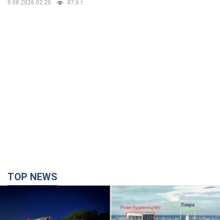
TOP NEWS
Киево-Печерскую лавру закроют 80-метровым
"монстром"? Почему киевские власти