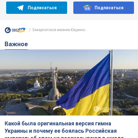
Какой была оригинальная версия гимна
Украины и почему ее боялась Российская
империя: об этом не рассказывают в школе
Государственным символом являются только первый куплет
и припев песни
7 часов назад
33,6 т.
Александру Пономареву – 53: что
известно о трех детях секс-
символа 90-х и как они выглядят