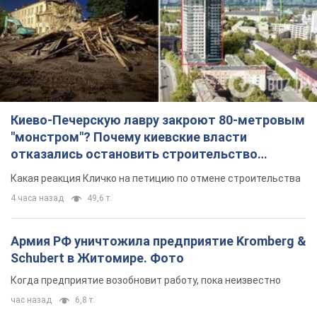
отказались остановить строительство
небоскреба "московского верующего"
Какая реакция Кличко на петицию по отмене строительства
4 часа назад
49,6 т.
Армия РФ уничтожила предприятие Kromberg &
Schubert в Житомире. Фото
Когда предприятие возобновит работу, пока неизвестно
час назад
6,8 т.
МИД Болгарии вызвал украинского посла из-за
инцидента с дроном: что произошло
Беседа состоится 10 августа
4 часа назад
6,9 т.