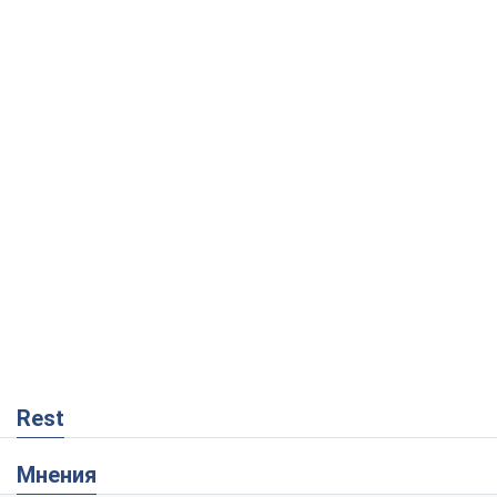
Rest
Мнения
Украинский парадокс, или Почему у
Путина ничего не получилось с
Украиной
Виталий Портников
5,6 т.
Москва выдвигает претензии Пекину:
дружба превращается в зависимость