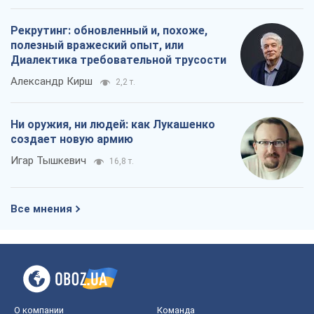
Игар Тышкевич
16,8 т.
Все мнения
О компании
Команда
Правовая информация
Политика
конфиденциальности
Реклама на сайте
Документы
Редакционная политика
Журналисты OBOZ.UA на месте
событий