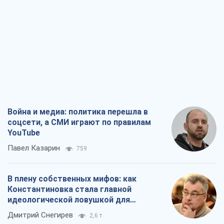
Война и медиа: политика перешла в
соцсети, а СМИ играют по правилам
YouTube
Павел Казарин
759
В плену собственных мифов: как
Константиновка стала главной
идеологической ловушкой для
российских оккупантов
Дмитрий Снегирев
2,6 т.
Рекрутинг: обновленный и, похоже,
полезный вражеский опыт, или
Диалектика требовательной трусости
Александр Кирш
2,2 т.
Ни оружия, ни людей: как Лукашенко
создает новую армию