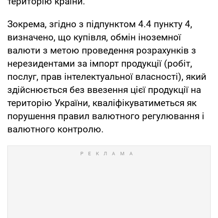
територію країни.
Зокрема, згідно з підпунктом 4.4 пункту 4,
визначено, що купівля, обмін іноземної
валюти з метою проведення розрахунків з
нерезидентами за імпорт продукції (робіт,
послуг, прав інтелектуальної власності), який
здійснюється без ввезення цієї продукції на
територію України, кваліфікуватиметься як
порушення правил валютного регулювання і
валютного контролю.