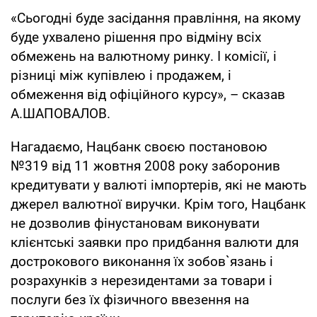
«Сьогодні буде засідання правління, на якому
буде ухвалено рішення про відміну всіх
обмежень на валютному ринку. І комісії, і
різниці між купівлею і продажем, і
обмеження від офіційного курсу», – сказав
А.ШАПОВАЛОВ.
Нагадаємо, Нацбанк своєю постановою
№319 від 11 жовтня 2008 року заборонив
кредитувати у валюті імпортерів, які не мають
джерел валютної виручки. Крім того, Нацбанк
не дозволив фінустановам виконувати
клієнтські заявки про придбання валюти для
дострокового виконання їх зобов`язань і
розрахунків з нерезидентами за товари і
послуги без їх фізичного ввезення на