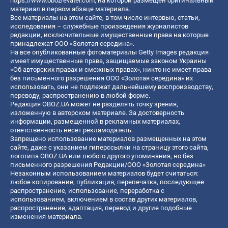
https://www.obozrevatel.com
, на которой размещен оригинальный
материал в первом абзаце материала.
Все материалы на этом сайте, в том числе интервью, статьи,
исследования – служебные произведения журналистов
редакции, исключительные имущественные права на которые
принадлежат ООО «Золотая середина».
На все опубликованные фотоматериалы Getty Images редакция
имеет имущественные права, защищаемые законом Украины
«Об авторских правах и смежных правах», никто не имеет права
без письменного разрешения ООО «Золотая середина» их
использовать, они не подлежат дальнейшему воспроизводству,
переводу, распространению в любой форме.
Редакция OBOZ.UA может не разделять точку зрения,
изложенную в авторском материале. За достоверность
информации, размещенной в рекламных материалах,
ответственность несет рекламодатель.
Запрещено использование материалов размещенных на этом
сайте, даже с указанием гиперссылки на страницу этого сайта,
логотипа OBOZ.UA или любого другого упоминания, но без
письменного разрешения Редакции/ООО «Золотая середина»
Незаконным использованием материалов будет считаться:
любое копирование, публикация, перепечатка, последующее
распространение, использование, переработка с
использованием, включением в состав других материалов,
распространение, адаптация, перевод и другие подобные
изменения материала.