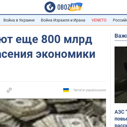
Война в Украине
Война Израиля и Ирана
VENETO
Россий
Важ
т еще 800 млрд
асения экономики
Читати українською
АЗС 
повы
расс