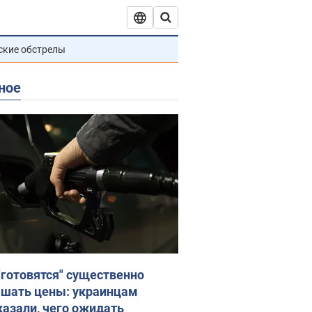
ские обстрелы
ное
"готовятся" существенно
шать цены: украинцам
казали, чего ожидать