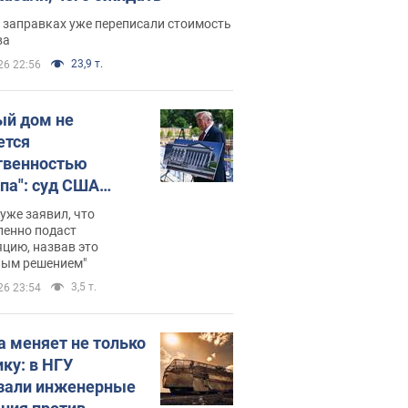
 заправках уже переписали стоимость
ва
23,9 т.
26 22:56
ый дом не
ется
твенностью
па": суд США
становил
уже заявил, что
ительство
ленно подаст
цию, назвав это
ного зала
ным решением"
мостью 400 млн
3,5 т.
26 23:54
аров
а меняет не только
ику: в НГУ
зали инженерные