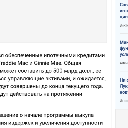
Сов
инт
цин
или
Викт
Тра
Мин
фун
усл
ься обеспеченные ипотечными кредитами
вое
reddie Mac и Ginnie Mae. Общая
Алек
ожет составить до 500 млрд долл., ее
ься управляющие активами, и ожидается,
Ни 
дут совершены до конца текущего года.
Лук
нов
дут действовать на протяжении
Игар
решение о начале программы выкупа
ия издержек и увеличения доступности