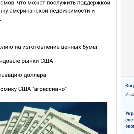
домов, что может послужить поддержкой
ку американской недвижимости и
.
олию на изготовление ценных бумаг
ондовые рынки США
львацию доллара
Ког
омику США "агрессивно"
Юрий
Укр
сос
эко
Ест