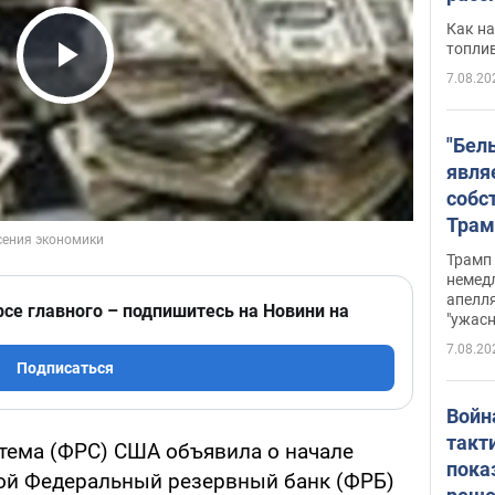
Как на
топли
7.08.20
Play Video
"Бел
явля
собс
Трам
прио
Трамп 
стро
немед
апелля
баль
рсе главного – подпишитесь на Новини на
"ужас
стои
7.08.20
долл
Подписаться
Войн
такт
тема (ФРС) США объявила о начале
пока
ой Федеральный резервный банк (ФРБ)