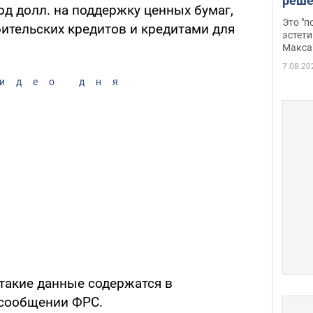
реше
д долл. на поддержку ценных бумаг,
росс
Это "
ительских кредитов и кредитами для
дрон
эстети
Макса
7.08.20
идео дня
 такие данные содержатся в
 сообщении ФРС.