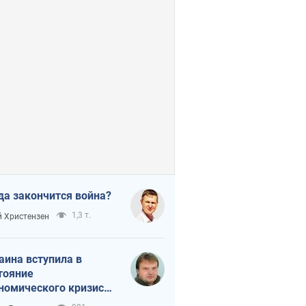
да закончится война?
1,3 т.
 Христензен
аина вступила в
тояние
номического кризиса.
ь ли свет в конце