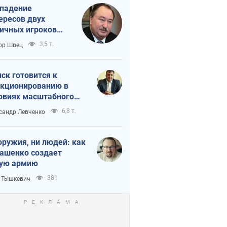
падение
ересов двух
ичных игроков
 тайный план
3,5 т.
ор Швец
мпа и Путина?
ск готовится к
кционированию в
овиях масштабного
нного кризиса
6,8 т.
сандр Левченко
оружия, ни людей: как
ашенко создает
ую армию
381
 Тышкевич