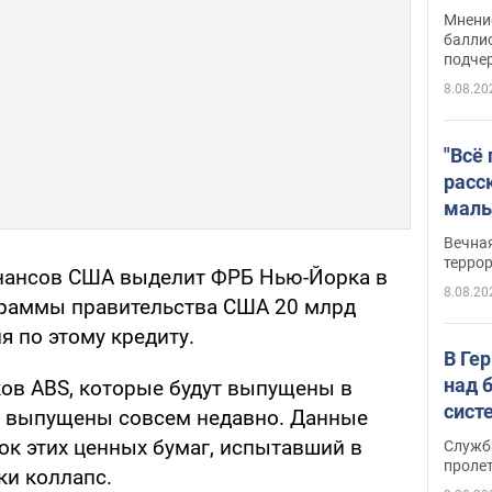
Укра
Мнение
баллис
подче
8.08.20
"Всё
расс
маль
резу
Вечна
обла
терро
нансов США выделит ФРБ Нью-Йорка в
8.08.20
граммы правительства США 20 млрд
я по этому кредиту.
В Ге
над 
ов ABS, которые будут выпущены в
сист
 выпущены совсем недавно. Данные
к этих ценных бумаг, испытавший в
Служб
проле
ки коллапс.