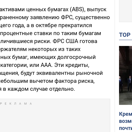
активами ценных бумагах (ABS), выпуск
траненному заявлению ФРС, существенно
его года, а в октябре прекратился
 процентные ставки по таким бумагам
TO
еличившиеся риски. ФРС США готова
ержателям некоторых из таких
нных бумаг, имеющих долгосрочный
атегории, или AAA. Эти кредиты,
ащения, будут эквивалентны рыночной
небольшим вычетом фактора риска,
 в каждом случае отдельно.
Крем
возм
почт