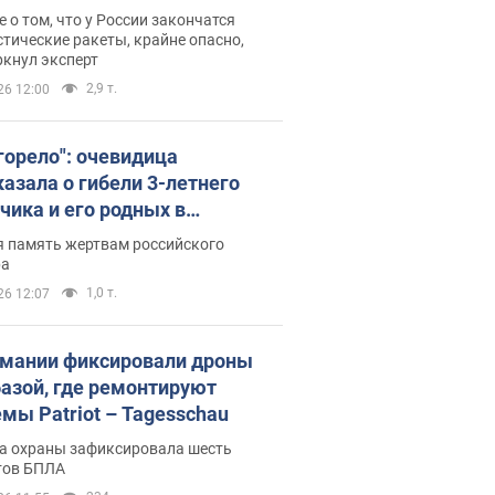
ине? Интервью с Мельником
 о том, что у России закончатся
тические ракеты, крайне опасно,
ркнул эксперт
2,9 т.
26 12:00
 горело": очевидица
казала о гибели 3-летнего
чика и его родных в
льтате атаки РФ на Киевскую
я память жертвам российского
сть. Видео и фото
ра
1,0 т.
26 12:07
рмании фиксировали дроны
базой, где ремонтируют
емы Patriot – Tagesschau
а охраны зафиксировала шесть
тов БПЛА