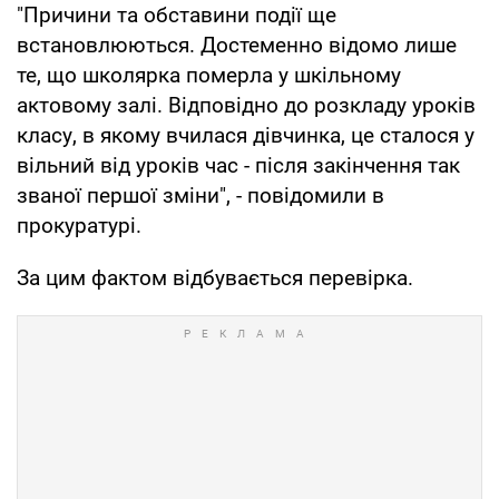
"Причини та обставини події ще
встановлюються. Достеменно відомо лише
те, що школярка померла у шкільному
актовому залі. Відповідно до розкладу уроків
класу, в якому вчилася дівчинка, це сталося у
вільний від уроків час - після закінчення так
званої першої зміни", - повідомили в
прокуратурі.
За цим фактом відбувається перевірка.