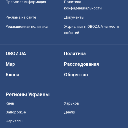
Регионы Украины
Киев
Харьков
Запорожье
Днепр
Черкассы
Спорт
Футбол
Баскетбол
Хоккей
Бокс
Формула-1
Моя школа
ГДЗ
Учебники
Онлайн уроки
ДПА