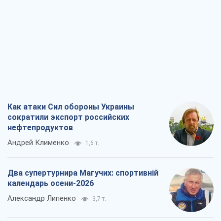
Андрей Клименко
1,6 т.
Два супертурнира Магучих: спортивній
календарь осени-2026
Александр Липенко
3,7 т.
Ракетный щит и меч Украины: ставка
на производство собственных ракет
Кирилл Татаринов
2,3 т.
Посмертная "презумпция виновности":
кто разрешил ТЦК судить погибших
защитников
Марина Ставнійчук
5,6 т.
Все мнения