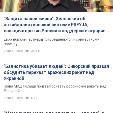
обсудить перехват вражеских ракет над
Украиной
Глава МИД Польши призвал сбивать российские ракеты над
Украиной
3 часа назад
6,9 т.
"Мама учила меня, что отчаяние — это зло": в
городах Украины уже 22-й день подряд
проходят массовые митинги за возвращение
Федорова. Фото и видео
В разных регионах страны люди по-прежнему выходят на
акции
18 минут назад
618