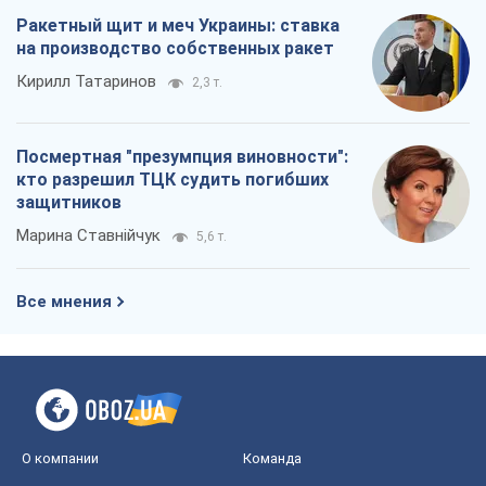
О компании
Команда
Правовая информация
Политика
конфиденциальности
Реклама на сайте
Документы
Редакционная политика
Журналисты OBOZ.UA на месте
событий
OBOZ.UA
Политика
Мир
Расследования
Блоги
Общество