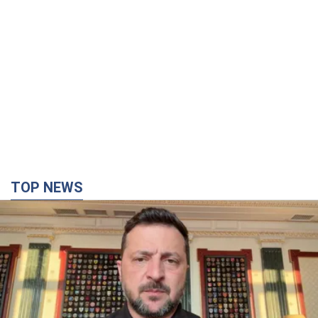
"Защита нашей жизни": Зеленский об
антибаллистической системе FREYJA,
санкциях против России и поддержке аграриев.
Видео
Европейские партнеры присоединяются к совместному
проекту
2 часа назад
34,9 т.
"Балистика убивает людей": Сикорский призвал