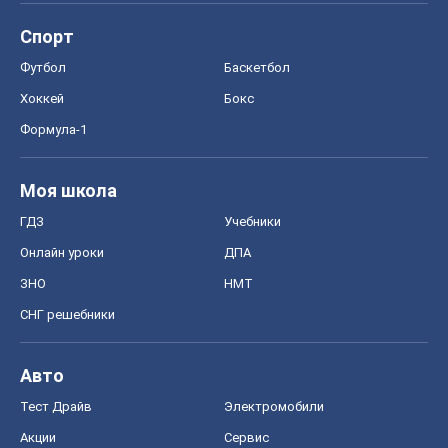
ЗНО
НМТ
СНГ решебники
Авто
Тест Драйв
Электромобили
Акции
Сервис
Food Oboz
Рецепты
Напитки
Диеты
Экономика
Рынки и компании
Mакроэкономика
MedOboz