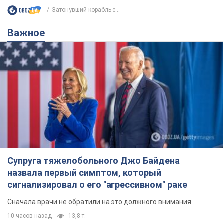
Супруга тяжелобольного Джо Байдена
назвала первый симптом, который
сигнализировал о его "агрессивном" раке
Сначала врачи не обратили на это должного внимания
10 часов назад
13,8 т.
Отпуск Леси Никитюк в Карпатах
обернулся скандалом: почему
ведущую несправедливо захейтили
Знаменитость вышла на прямую
коммуникацию в сети и расставила все точки
над "i"
5 часов назад
10,3 т.
Не только из-за зарплаты: почему
украинцы не спешат соглашаться на