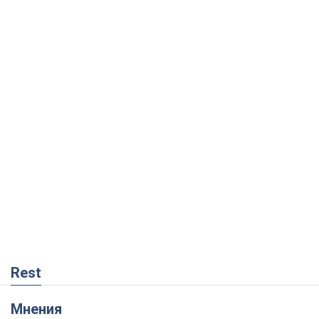
Rest
Мнения
Кремль переносит войну в тыл Европы:
под угрозой критическая логистика
Виктор Ягун
8,8 т.
На чьей стороне истории выступает
Дональд Трамп?
Виктор Каспрук
7,3 т.
В Киеве вырубили более 300 крупных