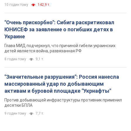
10 годин тому
142,9 т.
"Очень прискорбно": Сибига раскритиковал
ЮНИСЕФ за заявление о погибших детях в
Украине
Глава МИД подчеркнул, что причиной гибели украинских
детей является война, развязанная РФ
8 годин тому
9,1 т.
"Значительные разрушения": Россия нанесла
массированный удар по добывающим
активам и буровой площадке "Укрнафты"
Против добывающей инфраструктуры противник применил
десятки БПЛА
9 годин тому
7,7 т.