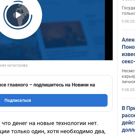
этом
Госуд
только
9.08.20
Play Video
Алек
Поно
изве
секс
как 
Несмо
карьер
лично
рсе главного – подпишитесь на Новини на
9.08.20
Подписаться
В Пр
расс
дейс
 что денег на новые технологии нет.
долл
ции только один, хотя необходимо два,