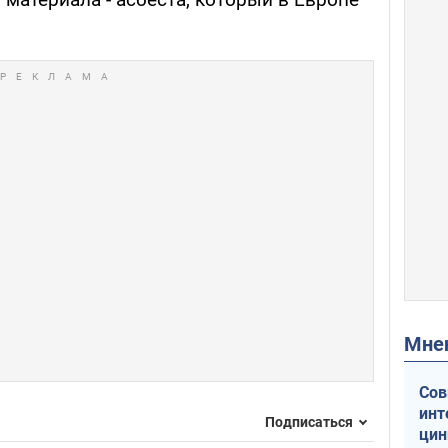
Мн
Сов
инт
Подписаться
цин