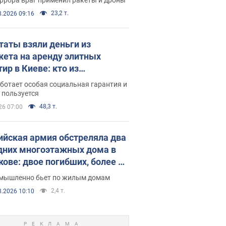
23,2 т.
8.2026 09:16
таты взяли деньги из
ета на аренду элитных
ир в Киеве: кто из
аментариев просил средства
ботает особая социальная гарантия и
е поселился
 пользуется
48,3 т.
26 07:00
ийская армия обстреляла два
дних многоэтажных дома в
кове: двое погибших, более 20
радавших
умышленно бьет по жилым домам
2,4 т.
8.2026 10:10