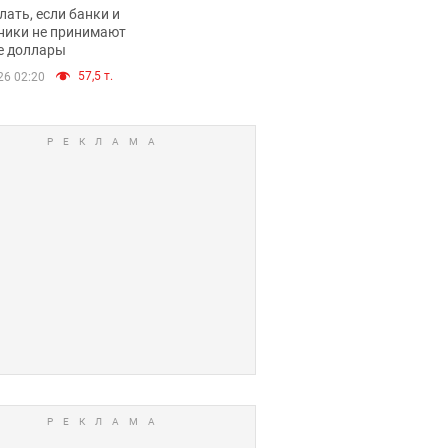
имают ли
лать, если банки и
нники и банки
ники не принимают
е доллары
е купюры
57,5 т.
26 02:20