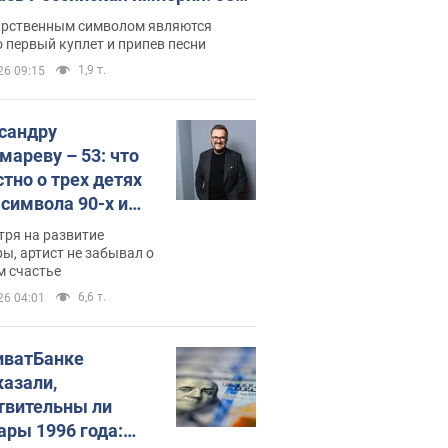
 не рассказывают в школе
арственным символом являются
 первый куплет и припев песни
1,9 т.
26 09:15
сандру
мареву – 53: что
стно о трех детях
-символа 90-х и
они выглядят
тря на развитие
ы, артист не забывал о
м счастье
6,6 т.
26 04:01
иватБанке
казали,
твительны ли
ары 1996 года: