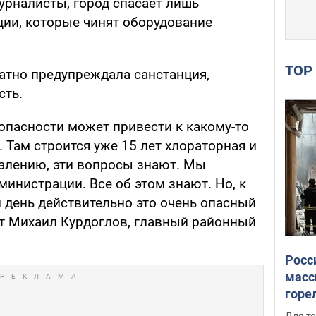
урналисты, город спасает лишь
ции, которые чинят оборудование
TO
ратно предупреждала санстанция,
сть.
опасности может привести к какому-то
Там строится уже 15 лет хлораторная и
жалению, эти вопросы знают. Мы
министрации. Все об этом знают. Но, к
 день действительно это очень опасный
рит Михаил Курдоглов, главный районный
Росс
масс
горе
есть
Для те