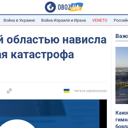
Война в Украине
Война Израиля и Ирана
VENETO
Россий
Важ
й областью нависла
ая катастрофа
Читати українською
Како
гимн
боял