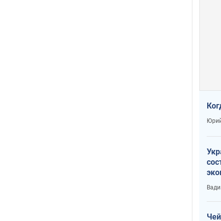
Ког
Юрий
Укр
сос
эко
Ест
Вади
тун
Чей