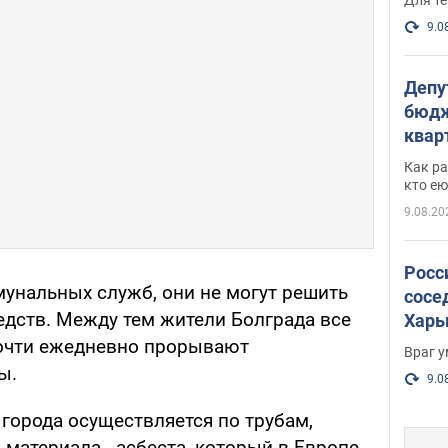
9.0
Депу
бюдж
кварт
парл
Как ра
и гд
кто ею
9.08.20
Росс
унальных служб, они не могут решить
сосе
едств. Между тем жители Болграда все
Харь
пост
почти ежедневно прорывают
Враг 
ы.
9.0
города осуществляется по трубам,
материала - асбеста, который в Европе