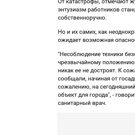
От катастрофы, отмечают ж
энтузиазм работников стан
собственноручно.
Но и их самих, как неоднок
ожидает возможная опасно
"Несоблюдение техники без
чрезвычайному положению. 
никак ее не достроят. К со
сообщали, начиная от госад
сожалению, на сегодняшний
объект для города", - гово
санитарный врач.