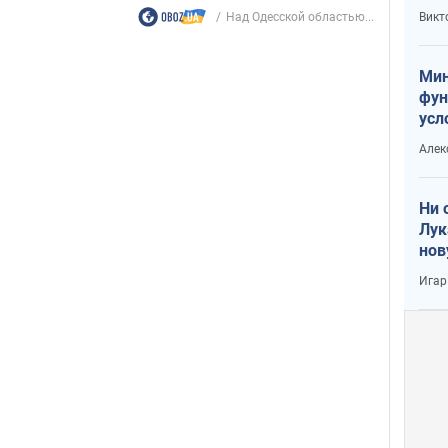
или
Над Одесской областью...
Викт
Тра
Мин
фун
усл
вое
Алек
Ни 
Лук
нов
Игар