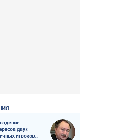
ения
падение
ересов двух
ичных игроков