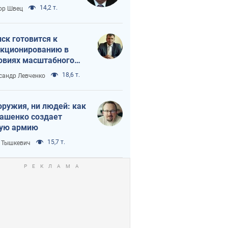
 тайный план
14,2 т.
ор Швец
мпа и Путина?
ск готовится к
кционированию в
овиях масштабного
нного кризиса
18,6 т.
сандр Левченко
оружия, ни людей: как
ашенко создает
ую армию
15,7 т.
 Тышкевич