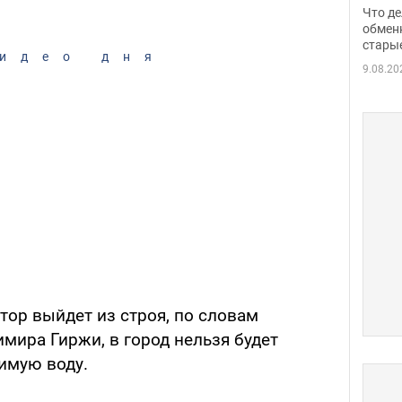
прин
Что де
обме
обмен
стары
таки
идео дня
9.08.20
тор выйдет из строя, по словам
имира Гиржи, в город нельзя будет
имую воду.