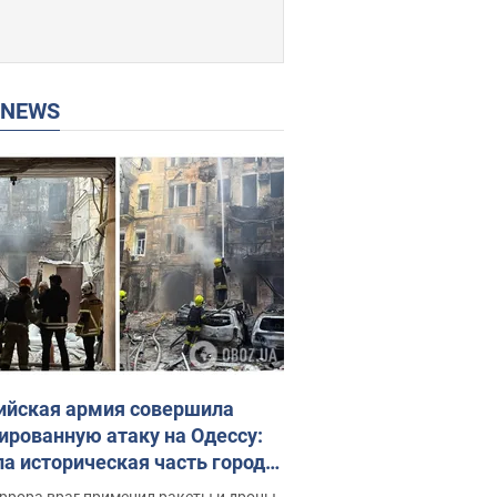
P NEWS
ийская армия совершила
ированную атаку на Одессу:
ла историческая часть города,
 пострадавшие. Фото и видео
ррора враг применил ракеты и дроны