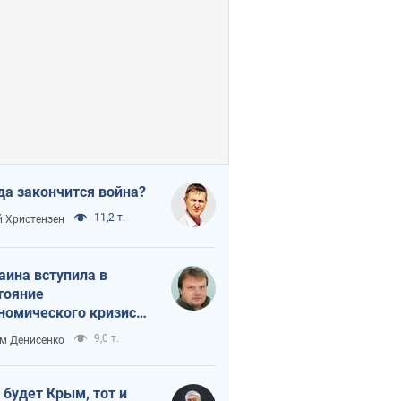
да закончится война?
11,2 т.
 Христензен
аина вступила в
тояние
номического кризиса.
ь ли свет в конце
9,0 т.
м Денисенко
неля?
 будет Крым, тот и