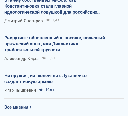
В плену собственных мифов: как
Константиновка стала главной
идеологической ловушкой для российских
оккупантов
Дмитрий Снегирев
1,9 т.
Рекрутинг: обновленный и, похоже, полезный
вражеский опыт, или Диалектика
требовательной трусости
Александр Кирш
1,8 т.
Ни оружия, ни людей: как Лукашенко
создает новую армию
Игар Тышкевич
16,6 т.
Все мнения