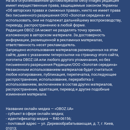
На все опубликованные фотоматериалы Getty Images редакция
имеет имущественные права, защищаемые законом Украины
«Об авторских правах и смежных правах», никто не имеет права
без письменного разрешения ООО «Золотая середина» их
использовать, они не подлежат дальнейшему воспроизводству,
переводу, распространению в любой форме.
Редакция OBOZ.UA может не разделять точку зрения,
изложенную в авторском материале. За достоверность
информации, размещенной в рекламных материалах,
ответственность несет рекламодатель.
Запрещено использование материалов размещенных на этом
сайте, даже с указанием гиперссылки на страницу этого сайта,
логотипа OBOZ.UA или любого другого упоминания, но без
письменного разрешения Редакции/ООО «Золотая середина»
Незаконным использованием материалов будет считаться:
любое копирование, публикация, перепечатка, последующее
распространение, использование, переработка с
использованием, включением в состав других материалов,
распространение, адаптация, перевод и другие подобные
изменения материала.
Название онлайн медиа — «OBOZ.UA»
- субъект в сфере онлайн медиа;
- идентификатор медиа — R40-06156;
- почтовый адрес — ул. Деревообрабатывающая, д. 7, г. Киев,
01013;