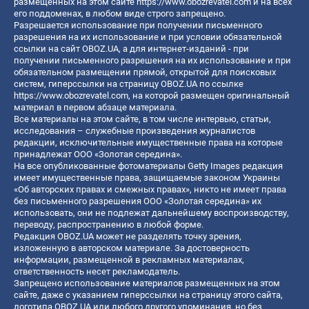
размещенных на этом сайте
https://www.obozrevatel.com
и на всех
его поддоменах, в любом виде строго запрещено.
Разрешается использование при получении письменного
разрешения на их использование и при условии обязательной
ссылки на сайт OBOZ.UA, а для интернет-изданий - при
получении письменного разрешения на их использование и при
обязательном размещении прямой, открытой для поисковых
систем, гиперссылки на страницу OBOZ.UA по ссылке
https://www.obozrevatel.com
, на которой размещен оригинальный
материал в первом абзаце материала.
Все материалы на этом сайте, в том числе интервью, статьи,
исследования – служебные произведения журналистов
редакции, исключительные имущественные права на которые
принадлежат ООО «Золотая середина».
На все опубликованные фотоматериалы Getty Images редакция
имеет имущественные права, защищаемые законом Украины
«Об авторских правах и смежных правах», никто не имеет права
без письменного разрешения ООО «Золотая середина» их
использовать, они не подлежат дальнейшему воспроизводству,
переводу, распространению в любой форме.
Редакция OBOZ.UA может не разделять точку зрения,
изложенную в авторском материале. За достоверность
информации, размещенной в рекламных материалах,
ответственность несет рекламодатель.
Запрещено использование материалов размещенных на этом
сайте, даже с указанием гиперссылки на страницу этого сайта,
логотипа OBOZ.UA или любого другого упоминания, но без