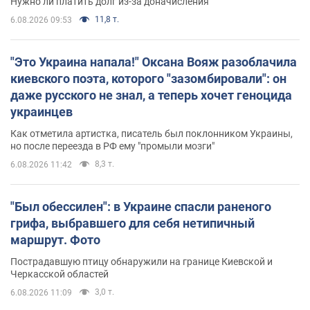
Нужно ли платить долг из-за доначисления
11,8 т.
6.08.2026 09:53
"Это Украина напала!" Оксана Вояж разоблачила
киевского поэта, которого "зазомбировали": он
даже русского не знал, а теперь хочет геноцида
украинцев
Как отметила артистка, писатель был поклонником Украины,
но после переезда в РФ ему "промыли мозги"
8,3 т.
6.08.2026 11:42
"Был обессилен": в Украине спасли раненого
грифа, выбравшего для себя нетипичный
маршрут. Фото
Пострадавшую птицу обнаружили на границе Киевской и
Черкасской областей
3,0 т.
6.08.2026 11:09