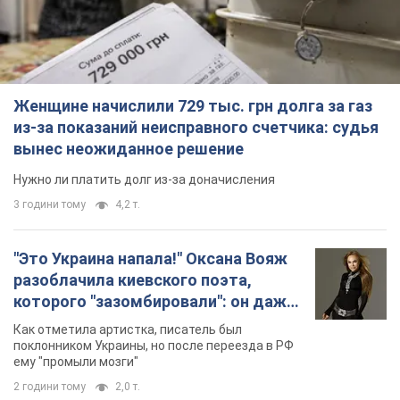
Женщине начислили 729 тыс. грн долга за газ
из-за показаний неисправного счетчика: судья
вынес неожиданное решение
Нужно ли платить долг из-за доначисления
3 години тому
4,2 т.
"Это Украина напала!" Оксана Вояж
разоблачила киевского поэта,
которого "зазомбировали": он даже
русского не знал, а теперь хочет
Как отметила артистка, писатель был
геноцида украинцев
поклонником Украины, но после переезда в РФ
ему "промыли мозги"
2 години тому
2,0 т.