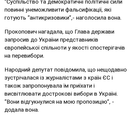
“Суспільство та демократичні політичні сили
повинні унеможливити фальсифікації, які
готують “антикризовики”,- наголосила вона.
Прокопович нагадала, що Глава держави
запросив до України представників
європейської спільноти у якості спостерігачів
на перевибори.
Народний депутат повідомила, що нещодавно
зустрічалася із журналістами з країн ЄС і
також запропонувала їм приїхати і
висвітлювати дострокові вибори в Україні.
“Вони відгукнулися на мою пропозицію”, -
додала вона.