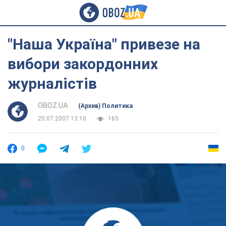
"Наша Україна" привезе на
вибори закордонних
журналістів
OBOZ.UA
(Архив) Политика
20.07.2007 13:10
165
0