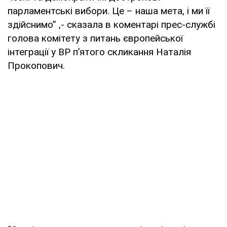
парламентські вибори. Це – наша мета, і ми її
здійснимо” ,- сказала в коментарі прес-службі
голова комітету з питань європейської
інтеграції у ВР п’ятого скликання Наталія
Прокопович.