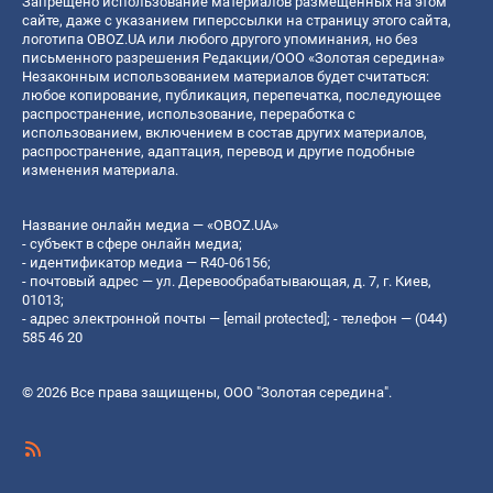
Запрещено использование материалов размещенных на этом
сайте, даже с указанием гиперссылки на страницу этого сайта,
логотипа OBOZ.UA или любого другого упоминания, но без
письменного разрешения Редакции/ООО «Золотая середина»
Незаконным использованием материалов будет считаться:
любое копирование, публикация, перепечатка, последующее
распространение, использование, переработка с
использованием, включением в состав других материалов,
распространение, адаптация, перевод и другие подобные
изменения материала.
Название онлайн медиа — «OBOZ.UA»
- субъект в сфере онлайн медиа;
- идентификатор медиа — R40-06156;
- почтовый адрес — ул. Деревообрабатывающая, д. 7, г. Киев,
01013;
- адрес электронной почты —
[email protected]
; - телефон — (044)
585 46 20
© 2026 Все права защищены, ООО "Золотая середина".