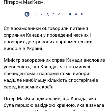
Пітером МакКеєм.
Видео дня
Співрозмовники обговорили питання
сприяння Канади у проведенні чесних і
прозорих дострокових парламентських
виборів в Україні.
Міністр закордонних справ Канади висловив
упевненість, що Канада - як і на минулі
президентські і парламентські вибори -
надішле найбільшу кількість спостерігачів
серед іноземних країн.
Пітер МакКей підкреслив, що Канада, яка
була першою західною країною, яка визнала