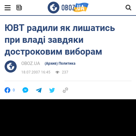
ЮВТ радили як лишатись
при владі завдяки
достроковим виборам
OBOZ.UA
(Архив) Политика
18.07.2007 16:45
237
0