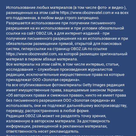
Использование любых материалов (в том числе фото- и видео-),
размещенных на этом сайте
https://www.obozrevatel.com
и на всех
его поддоменах, в любом виде строго запрещено.
Разрешается использование при получении письменного
разрешения на их использование и при условии обязательной
ссылки на сайт OBOZ.UA, а для интернет-изданий - при
получении письменного разрешения на их использование и при
обязательном размещении прямой, открытой для поисковых
систем, гиперссылки на страницу OBOZ.UA по ссылке
https://www.obozrevatel.com
, на которой размещен оригинальный
материал в первом абзаце материала.
Все материалы на этом сайте, в том числе интервью, статьи,
исследования – служебные произведения журналистов
редакции, исключительные имущественные права на которые
принадлежат ООО «Золотая середина».
На все опубликованные фотоматериалы Getty Images редакция
имеет имущественные права, защищаемые законом Украины
«Об авторских правах и смежных правах», никто не имеет права
без письменного разрешения ООО «Золотая середина» их
использовать, они не подлежат дальнейшему воспроизводству,
переводу, распространению в любой форме.
Редакция OBOZ.UA может не разделять точку зрения,
изложенную в авторском материале. За достоверность
информации, размещенной в рекламных материалах,
ответственность несет рекламодатель.