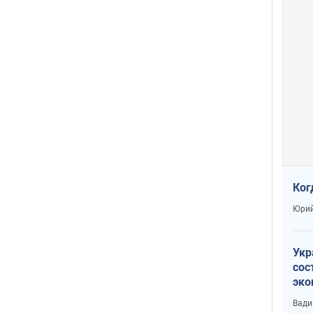
Ког
Юрий
Укр
сос
эко
Ест
Вади
тун