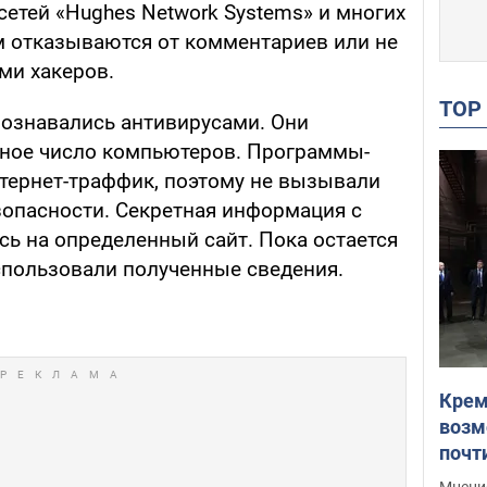
етей «Hughes Network Systems» и многих
м отказываются от комментариев или не
ми хакеров.
TO
ознавались антивирусами. Они
нное число компьютеров. Программы-
тернет-траффик, поэтому не вызывали
зопасности. Секретная информация с
ь на определенный сайт. Пока остается
спользовали полученные сведения.
Крем
возм
почт
Укра
Мнение