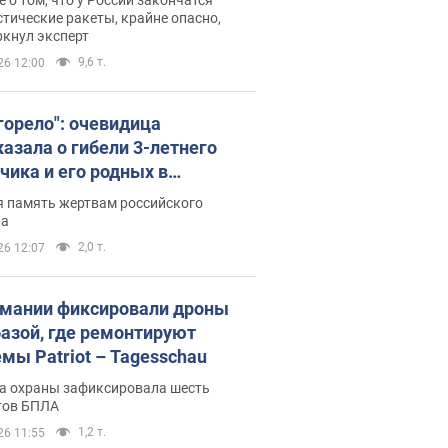
тические ракеты, крайне опасно,
ркнул эксперт
9,6 т.
26 12:00
 горело": очевидица
казала о гибели 3-летнего
чика и его родных в
льтате атаки РФ на Киевскую
я память жертвам российского
сть. Видео и фото
ра
2,0 т.
26 12:07
рмании фиксировали дроны
базой, где ремонтируют
емы Patriot – Tagesschau
а охраны зафиксировала шесть
тов БПЛА
1,2 т.
26 11:55