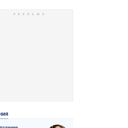
ения
падение