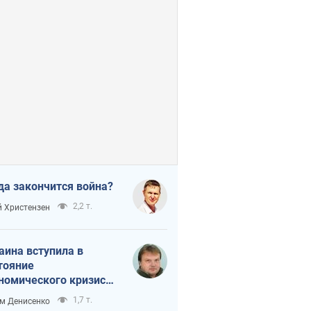
да закончится война?
2,2 т.
 Христензен
аина вступила в
тояние
номического кризиса.
ь ли свет в конце
1,7 т.
м Денисенко
неля?