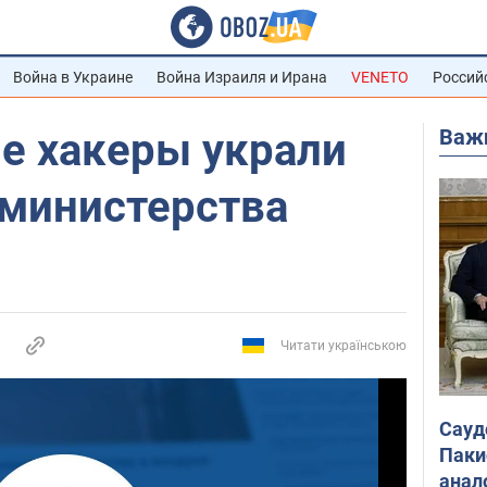
Война в Украине
Война Израиля и Ирана
VENETO
Россий
Важ
е хакеры украли
 министерства
Читати українською
Сауд
Паки
анал