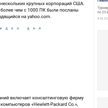
гимн
 нескольких крупных корпораций США.
офиц
Турнир
более чем с 1000 ПК были посланы
на ч
по 23 
ходящийся на yahoo.com.
осно
8.08.20
идео дня
аний включает консалтинговую фирму
 компьютеров «Hewlett-Packard Co.»,