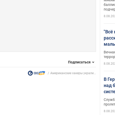
баллис
подче
8.08.20
"Всё
расс
маль
резу
Вечна
обла
терро
Подписаться
8.08.20
Американские хакеры украли...
В Ге
над 
сист
Служб
проле
8.08.20