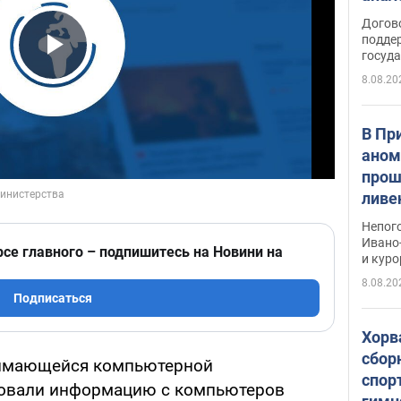
Догов
поддер
госуд
Play Video
8.08.20
В Пр
аном
прош
ливе
прев
Непог
Виде
Ивано
рсе главного – подпишитесь на Новини на
и кур
8.08.20
Подписаться
Хорв
сбор
имающейся компьютерной
спор
ровали информацию с компьютеров