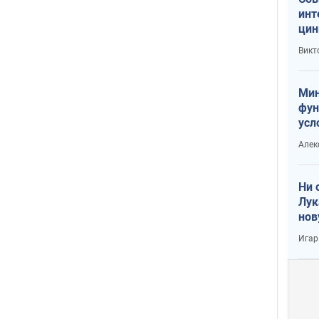
инт
цин
или
Викт
Тра
Мин
фун
усл
вое
Алек
Ни 
Лук
нов
Игар