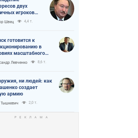
ересов двух
ичных игроков
 тайный план
4,4 т.
ор Швец
мпа и Путина?
ск готовится к
кционированию в
овиях масштабного
нного кризиса
8,6 т.
сандр Левченко
оружия, ни людей: как
ашенко создает
ую армию
2,0 т.
 Тышкевич