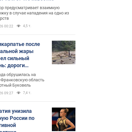
ор предусматривает взаимную
жку в случае нападения на одно из
арств
4,5 т.
26 00:22
икарпатье после
альной жары
ел сильный
нь: дороги
ратились в реки.
ода обрушилась на
о
-Франковскую область
ортный Буковель
7,4 т.
26 09:27
атия унизила
ную России по
тивной