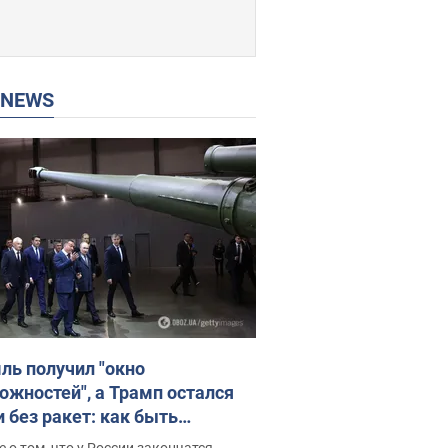
P NEWS
ль получил "окно
ожностей", а Трамп остался
и без ракет: как быть
ине? Интервью с Мельником
 о том, что у России закончатся