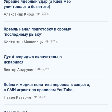
Украине ядерный удар (а Киев мэр
уничтожает и без этого)
Александр Кирш
2,3 т.
Кремль начал подготовку к своему
"последнему рывку"
Костянтин Машовець
8,7 т.
Дух Анкориджа окончательно
испарился
Виктор Андрусив
7,2 т.
Война и медиа: политика перешла в соцсети,
а СМИ играют по правилам YouTube
Павел Казарин
3,9 т.