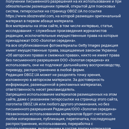
получении письменного разрешения на их использование и при
обязательном размещении прямой, открытой для поисковых
систем, гиперссылки на страницу OBOZ.UA по ссылке
https://www.obozrevatel.com
, на которой размещен оригинальный
материал в первом абзаце материала.
Все материалы на этом сайте, в том числе интервью, статьи,
исследования – служебные произведения журналистов
редакции, исключительные имущественные права на которые
принадлежат ООО «Золотая середина».
На все опубликованные фотоматериалы Getty Images редакция
имеет имущественные права, защищаемые законом Украины
«Об авторских правах и смежных правах», никто не имеет права
без письменного разрешения ООО «Золотая середина» их
использовать, они не подлежат дальнейшему воспроизводству,
переводу, распространению в любой форме.
Редакция OBOZ.UA может не разделять точку зрения,
изложенную в авторском материале. За достоверность
информации, размещенной в рекламных материалах,
ответственность несет рекламодатель.
Запрещено использование материалов размещенных на этом
сайте, даже с указанием гиперссылки на страницу этого сайта,
логотипа OBOZ.UA или любого другого упоминания, но без
письменного разрешения Редакции/ООО «Золотая середина»
Незаконным использованием материалов будет считаться:
любое копирование, публикация, перепечатка, последующее
распространение, использование, переработка с
использованием, включением в состав других материалов,