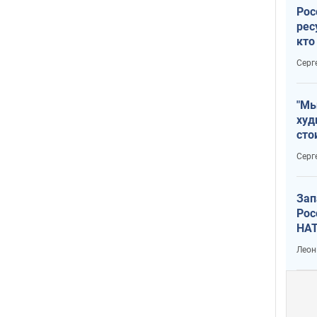
Рос
рес
кто
дик
Серг
"Мы
худ
сто
отч
Серг
рак
Зап
Рос
НАТ
Леон