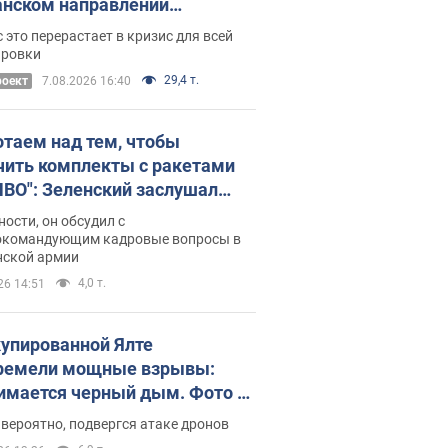
нском направлении
ический дискомфорт: как это
 это перерастает в кризис для всей
ось
ировки
29,4 т.
роект
7.08.2026 16:40
отаем над тем, чтобы
чить комплекты с ракетами
ПВО": Зеленский заслушал
ад Драпатого и объявил о
ности, он обсудил с
х мерах
окомандующим кадровые вопросы в
нской армии
4,0 т.
26 14:51
купированной Ялте
ремели мощные взрывы:
имается черный дым. Фото и
о
 вероятно, подвергся атаке дронов