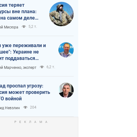
сия теряет
урсы вне плана:
 на самом деле
тует темп войны
5,2 т.
ей Мисюра
 уже переживали и
шее": Украине не
ит поддаваться
аянию из-за
6,2 т.
ей Марченко, эксперт
етного террора
ад проспал угрозу:
сия может проверить
О войной
204
ид Невзлин