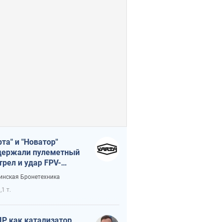
рта" и "Новатор"
ержали пулеметный
трел и удар FPV-
на, сохранив жизнь
инская Бронетехника
церу ВСУ
,1 т.
Р как катализатор