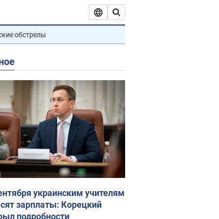
ские обстрелы
ное
сентября украинским учителям
сят зарплаты: Корецкий
рыл подробности