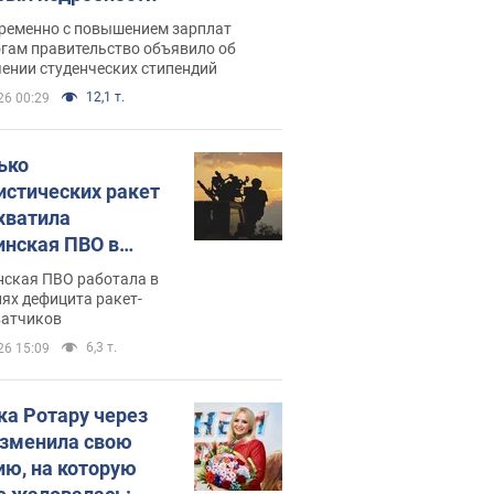
ременно с повышением зарплат
огам правительство объявило об
ении студенческих стипендий
12,1 т.
26 00:29
ько
истических ракет
хватила
инская ПВО в
: в Минобороны
нская ПВО работала в
али цифру
ях дефицита ракет-
ватчиков
6,3 т.
26 15:09
ка Ротару через
изменила свою
ию, на которую