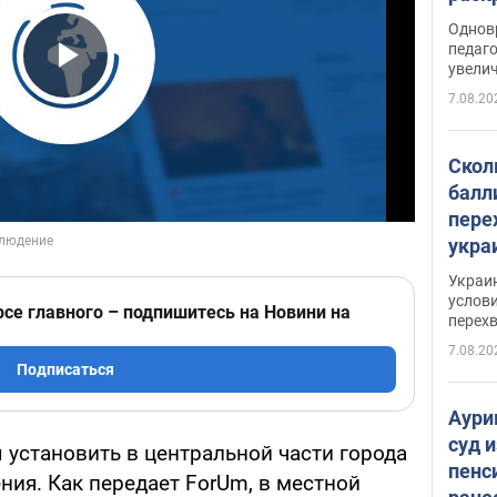
Однов
педаг
увелич
Play Video
7.08.20
Скол
балл
пере
укра
июле
Украи
назв
услови
рсе главного – подпишитесь на Новини на
перех
7.08.20
Подписаться
Аури
суд 
 установить в центральной части города
пенс
ия. Как передает ForUm, в местной