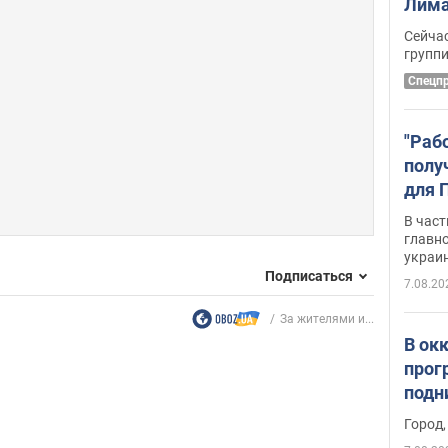
Лима
крит
Сейчас
удал
групп
Спецп
"Раб
полу
для 
докл
В част
новы
главн
украи
Подписаться
7.08.20
За жителями и...
В ок
прог
подн
виде
Город,