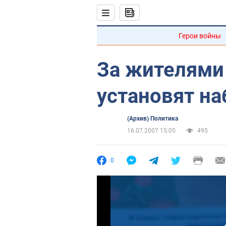
Герои войны
За жителями
установят н
(Архив) Политика
16.07.2007 15:05
495
0