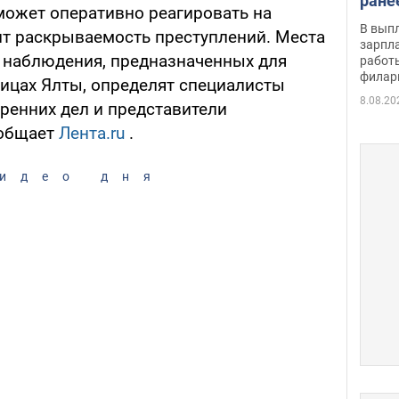
ране
может оперативно реагировать на
скол
В вып
ит раскрываемость преступлений. Места
певи
зарпла
 наблюдения, предназначенных для
работ
филар
лицах Ялты, определят специалисты
8.08.20
ренних дел и представители
ообщает
Лента.ru
.
идео дня