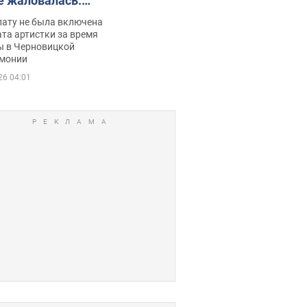
е жаловалась:
ько получала
лату не была включена
ца
та артистки за время
ы в Черновицкой
монии
26 04:01