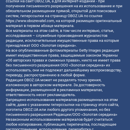
ссылки на сайт OBOZ.UA, а для интернет-изданий - при
получении письменного разрешения на их использование и при
обязательном размещении прямой, открытой для поисковых
систем, гиперссылки на страницу OBOZ.UA по ссылке
https://www.obozrevatel.com
, на которой размещен оригинальный
материал в первом абзаце материала.
Все материалы на этом сайте, в том числе интервью, статьи,
исследования – служебные произведения журналистов
редакции, исключительные имущественные права на которые
принадлежат ООО «Золотая середина».
На все опубликованные фотоматериалы Getty Images редакция
имеет имущественные права, защищаемые законом Украины
«Об авторских правах и смежных правах», никто не имеет права
без письменного разрешения ООО «Золотая середина» их
использовать, они не подлежат дальнейшему воспроизводству,
переводу, распространению в любой форме.
Редакция OBOZ.UA может не разделять точку зрения,
изложенную в авторском материале. За достоверность
информации, размещенной в рекламных материалах,
ответственность несет рекламодатель.
Запрещено использование материалов размещенных на этом
сайте, даже с указанием гиперссылки на страницу этого сайта,
логотипа OBOZ.UA или любого другого упоминания, но без
письменного разрешения Редакции/ООО «Золотая середина»
Незаконным использованием материалов будет считаться:
любое копирование, публикация, перепечатка, последующее
распространение, использование, переработка с