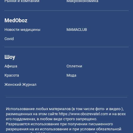
Рынки и компании
Mакроэкономика
MedOboz
Новости медицины
MAMACLUB
Covid
Шоу
Афиша
Сплетни
Красота
Мода
Женский Журнал
Использование любых материалов (в том числе фото- и видео-),
размещенных на этом сайте
https://www.obozrevatel.com
и на всех
его поддоменах, в любом виде строго запрещено.
Разрешается использование при получении письменного
разрешения на их использование и при условии обязательной