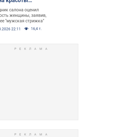
на красоты
рбил женщину
дник салона оценил
е химиотерапии,
ость женщины, заявив,
нее "мужская стрижка"
орелся скандал.
16,4 т.
8.2026 22:11