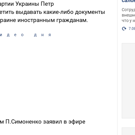
сало
артии Украины Петр
оско
Сотру
етить выдавать какие-либо документы
посл
внешн
краине иностранным гражданам.
что у 
разг
Фото
7.0
идео дня
том П.Симоненко заявил в эфире