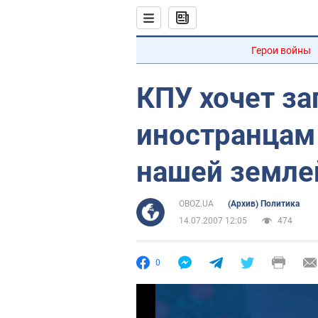
Герои войны
КПУ хочет за
иностранцам
нашей земле
OBOZ.UA
(Архив) Политика
14.07.2007 12:05
474
0