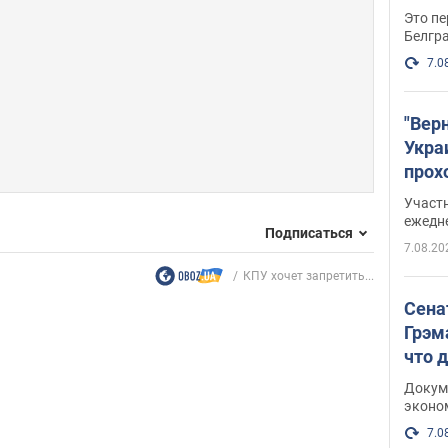
Это пе
Белгр
7.0
"Вер
Укра
прох
плак
Участ
ежедн
Подписаться
7.08.20
КПУ хочет запретить...
Сена
Грэм
что 
Докум
эконо
7.0