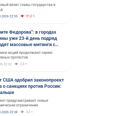
рвый визит главы государства в
ад
91,2 т.
8.2026 22:55
ните Федорова": в городах
ины уже 23-й день подряд
одят массовые митинги с
атами. Фото и видео
ники акций продолжают серию
евных протестов
2,5 т.
26 22:22
т США одобрил законопроект
а о санкциях против России:
дальше
ент предусматривает новые
мические ограничения
5,2 т.
8.2026 22:38