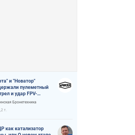
рта" и "Новатор"
ержали пулеметный
трел и удар FPV-
на, сохранив жизнь
инская Бронетехника
церу ВСУ
,2 т.
Р как катализатор
ны, или О новом этапе