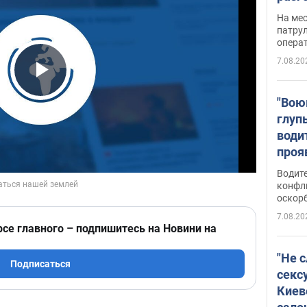
марш
На ме
адми
патрул
опера
Виде
7.08.20
Play Video
"Вою
глуп
води
проя
укра
Водите
попла
конфл
оскорб
Виде
7.08.20
рсе главного – подпишитесь на Новини на
"Не 
Подписаться
секс
Киев