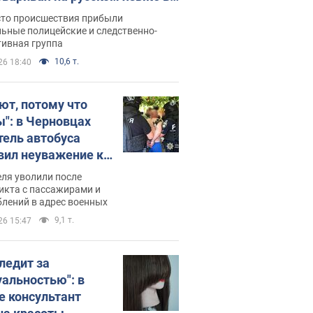
рутке: полиция составила
сто происшествия прибыли
нистративный протокол.
ьные полицейские и следственно-
тивная группа
о
10,6 т.
26 18:40
ют, потому что
ы": в Черновцах
тель автобуса
вил неуважение к
инским военным и
ля уволили после
тился за это.
икта с пассажирами и
лений в адрес военных
о
9,1 т.
26 15:47
следит за
уальностью": в
е консультант