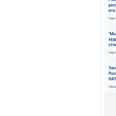
рес
кто
дик
Серг
"Мы
худ
сто
отч
Серг
рак
Зап
Рос
НАТ
Леон