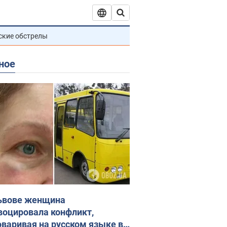
ские обстрелы
ное
ьвове женщина
воцировала конфликт,
оваривая на русском языке в