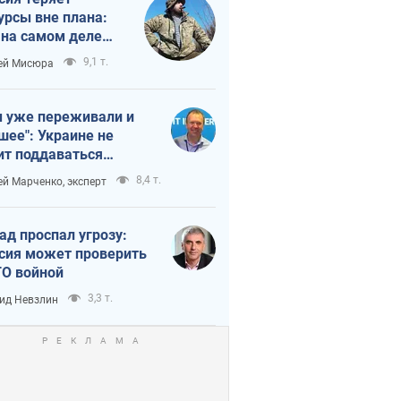
урсы вне плана:
 на самом деле
тует темп войны
9,1 т.
ей Мисюра
 уже переживали и
шее": Украине не
ит поддаваться
аянию из-за
8,4 т.
ей Марченко, эксперт
етного террора
ад проспал угрозу:
сия может проверить
О войной
3,3 т.
ид Невзлин