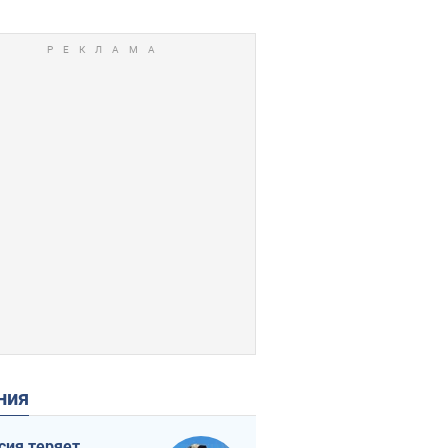
ения
сия теряет