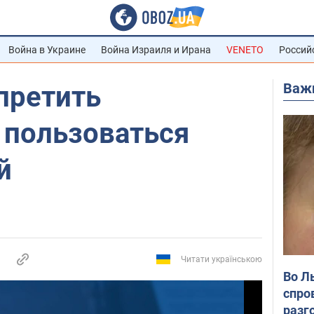
Война в Украине
Война Израиля и Ирана
VENETO
Россий
Важ
претить
 пользоваться
й
Читати українською
Во Л
спро
разг