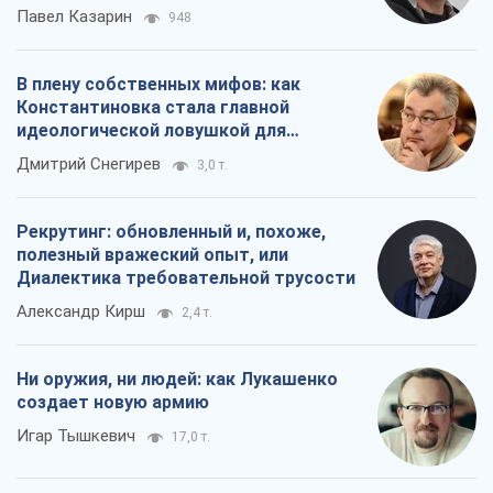
Павел Казарин
948
В плену собственных мифов: как
Константиновка стала главной
идеологической ловушкой для
российских оккупантов
Дмитрий Снегирев
3,0 т.
Рекрутинг: обновленный и, похоже,
полезный вражеский опыт, или
Диалектика требовательной трусости
Александр Кирш
2,4 т.
Ни оружия, ни людей: как Лукашенко
создает новую армию
Игар Тышкевич
17,0 т.