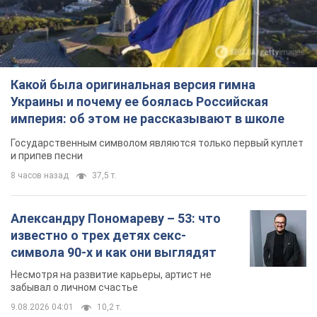
Какой была оригинальная версия гимна
Украины и почему ее боялась Российская
империя: об этом не рассказывают в школе
Государственным символом являются только первый куплет
и припев песни
8 часов назад
37,5 т.
Александру Пономареву – 53: что
известно о трех детях секс-
символа 90-х и как они выглядят
Несмотря на развитие карьеры, артист не
забывал о личном счастье
9.08.2026 04:01
10,2 т.