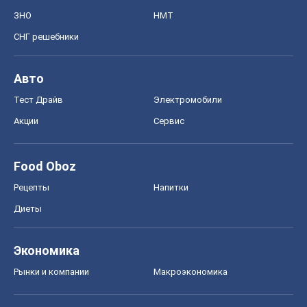
ЗНО
НМТ
СНГ решебники
Авто
Тест Драйв
Электромобили
Акции
Сервис
Food Oboz
Рецепты
Напитки
Диеты
Экономика
Рынки и компании
Mакроэкономика