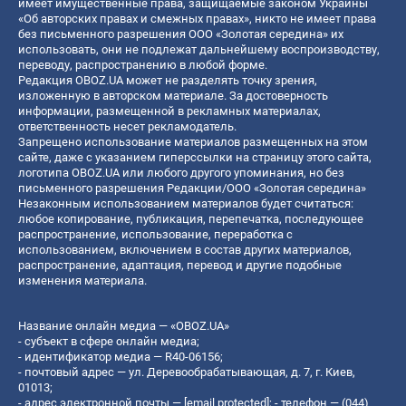
имеет имущественные права, защищаемые законом Украины
«Об авторских правах и смежных правах», никто не имеет права
без письменного разрешения ООО «Золотая середина» их
использовать, они не подлежат дальнейшему воспроизводству,
переводу, распространению в любой форме.
Редакция OBOZ.UA может не разделять точку зрения,
изложенную в авторском материале. За достоверность
информации, размещенной в рекламных материалах,
ответственность несет рекламодатель.
Запрещено использование материалов размещенных на этом
сайте, даже с указанием гиперссылки на страницу этого сайта,
логотипа OBOZ.UA или любого другого упоминания, но без
письменного разрешения Редакции/ООО «Золотая середина»
Незаконным использованием материалов будет считаться:
любое копирование, публикация, перепечатка, последующее
распространение, использование, переработка с
использованием, включением в состав других материалов,
распространение, адаптация, перевод и другие подобные
изменения материала.
Название онлайн медиа — «OBOZ.UA»
- субъект в сфере онлайн медиа;
- идентификатор медиа — R40-06156;
- почтовый адрес — ул. Деревообрабатывающая, д. 7, г. Киев,
01013;
- адрес электронной почты —
[email protected]
; - телефон — (044)