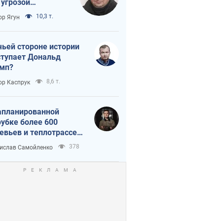
 угрозой
тическая
10,3 т.
ор Ягун
истика
чьей стороне истории
тупает Дональд
мп?
8,6 т.
ор Каспрук
апланированной
убке более 600
евьев и теплотрассе:
 происходит на
378
ислав Самойленко
емках в Киеве