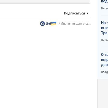
под
кри
Викт
лог
Подписаться
На 
Япония вводит ряд...
выс
Тра
Викт
О з
выр
дер
что
Влад
Тер