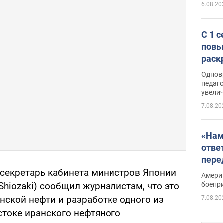
6.08.20
С 1 
повы
раск
Однов
педаг
увелич
7.08.20
«Нам
отве
пере
Patri
 секретарь кабинета министров Японии
Амери
боепр
Shiozaki) сообщил журналистам, что это
анской нефти и разработке одного из
7.08.20
токе иранского нефтяного