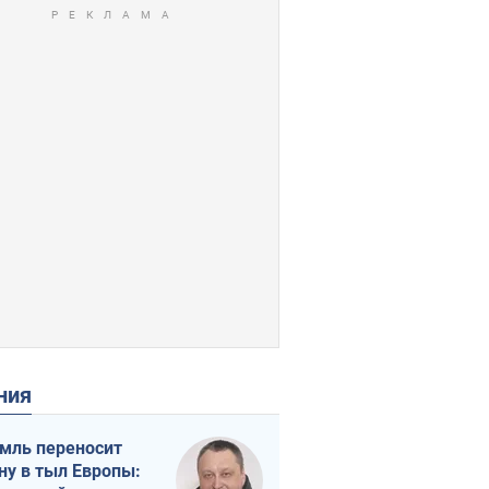
ения
мль переносит
ну в тыл Европы: