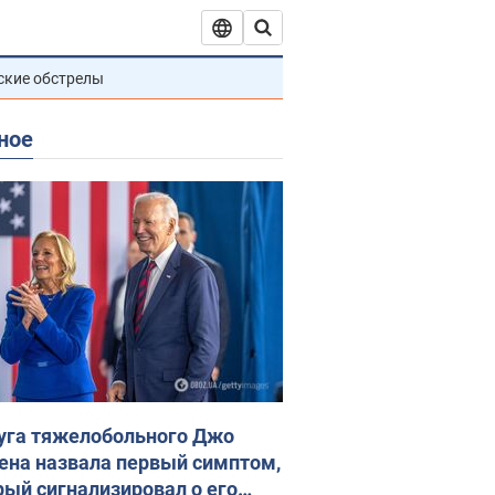
ские обстрелы
ное
уга тяжелобольного Джо
ена назвала первый симптом,
рый сигнализировал о его