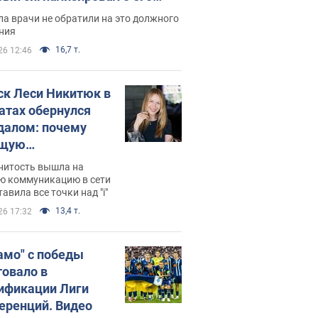
ессивном" раке
а врачи не обратили на это должного
ния
16,7 т.
26 12:46
ск Леси Никитюк в
атах обернулся
далом: почему
ущую
раведливо
нитость вышла на
йтили
ю коммуникацию в сети
тавила все точки над "i"
13,4 т.
26 17:32
амо" с победы
товало в
ификации Лиги
еренций. Видео