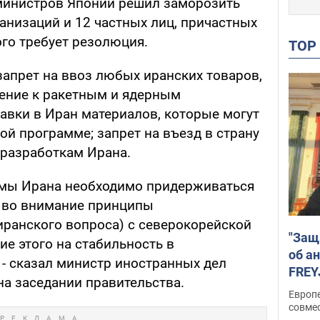
министров Японии решил заморозить
анизаций и 12 частных лиц, причастных
ого требует резолюция.
TO
запрет на ввоз любых иранских товаров,
ение к ракетным и ядерным
тавки в Иран материалов, которые могут
й программе; запрет на въезд в страну
 разработкам Ирана.
емы Ирана необходимо придерживаться
 во внимание принципы
иранского вопроса) с северокорейской
"Защ
е этого на стабильность в
об а
 - сказал министр иностранных дел
FREY
 на заседании правительства.
подд
Европ
совме