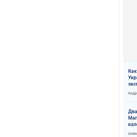
Как
Укр
экс
неф
Андр
Два
Маг
кал
Алек