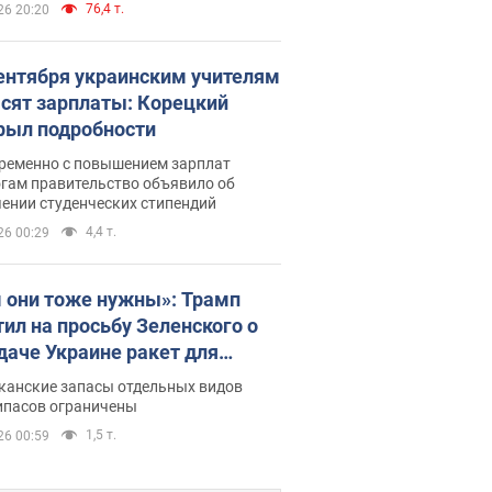
76,4 т.
26 20:20
сентября украинским учителям
сят зарплаты: Корецкий
рыл подробности
ременно с повышением зарплат
огам правительство объявило об
ении студенческих стипендий
4,4 т.
26 00:29
 они тоже нужны»: Трамп
тил на просьбу Зеленского о
даче Украине ракет для
ot
канские запасы отдельных видов
ипасов ограничены
1,5 т.
26 00:59