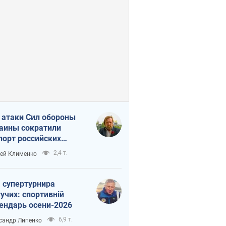
 атаки Сил обороны
аины сократили
порт российских
тепродуктов
2,4 т.
ей Клименко
 супертурнира
учих: спортивній
ендарь осени-2026
6,9 т.
сандр Липенко