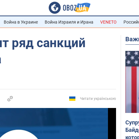
Война в Украине
Война Израиля и Ирана
VENETO
Россий
Важ
т ряд санкций
а
Читати українською
Супр
Байд
кото