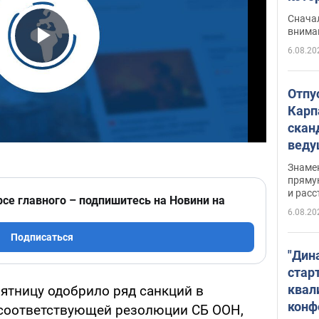
"агр
Сначал
внима
6.08.20
Play Video
Отпу
Карп
скан
вед
несп
Знаме
захе
пряму
и расс
рсе главного – подпишитесь на Новини на
6.08.20
Подписаться
"Дин
стар
квал
пятницу одобрило ряд санкций в
конф
 соответствующей резолюции СБ ООН,