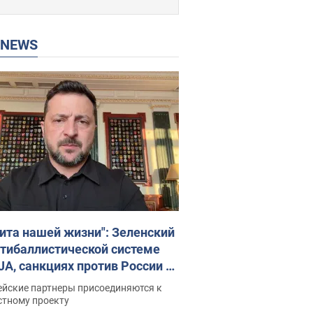
P NEWS
ита нашей жизни": Зеленский
нтибаллистической системе
JA, санкциях против России и
ержке аграриев. Видео
ейские партнеры присоединяются к
стному проекту