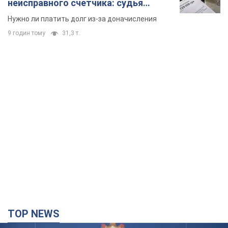
неисправного счетчика: судья
вынес неожиданное решение
Нужно ли платить долг из-за доначисления
9 годин тому
31,3 т.
TOP NEWS