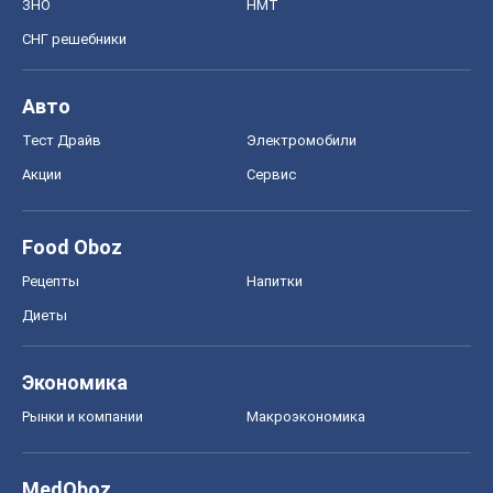
ЗНО
НМТ
СНГ решебники
Авто
Тест Драйв
Электромобили
Акции
Сервис
Food Oboz
Рецепты
Напитки
Диеты
Экономика
Рынки и компании
Mакроэкономика
MedOboz