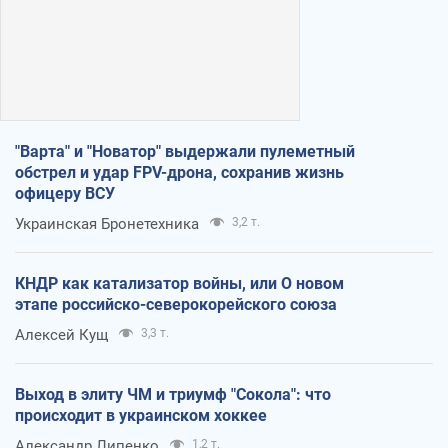
"Варта" и "Новатор" выдержали пулеметный
обстрел и удар FPV-дрона, сохранив жизнь
офицеру ВСУ
Украинская Бронетехника
3,2 т.
КНДР как катализатор войны, или О новом
этапе российско-северокорейского союза
Алексей Кущ
3,3 т.
Выход в элиту ЧМ и триумф "Сокола": что
происходит в украинском хоккее
Александр Липенко
1,2 т.