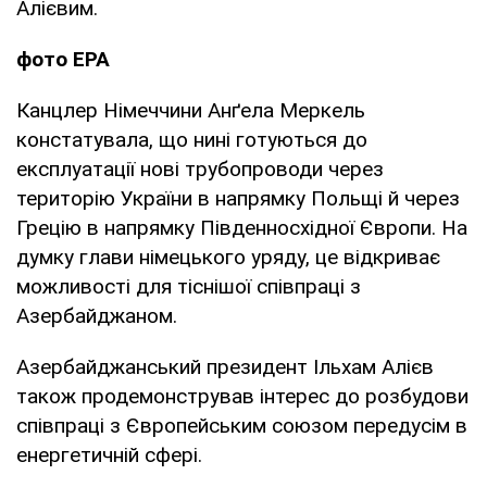
Алієвим.
фото ЕРА
Канцлер Німеччини Анґела Меркель
констатувала, що нині готуються до
експлуатації нові трубопроводи через
територію України в напрямку Польщі й через
Грецію в напрямку Південносхідної Європи. На
думку глави німецького уряду, це відкриває
можливості для тіснішої співпраці з
Азербайджаном.
Азербайджанський президент Ільхам Алієв
також продемонстрував інтерес до розбудови
співпраці з Європейським союзом передусім в
енергетичній сфері.