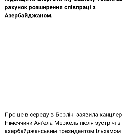
рахунок розширення співпраці з
Азербайджаном.
Про це в середу в Берліні заявила канцлер
Німеччини Анґела Меркель після зустрічі з
азербайджанським президентом Ільхамом