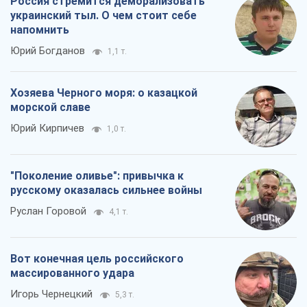
Россия стремится деморализовать
украинский тыл. О чем стоит себе
напомнить
Юрий Богданов
1,1 т.
Хозяева Черного моря: о казацкой
морской славе
Юрий Кирпичев
1,0 т.
"Поколение оливье": привычка к
русскому оказалась сильнее войны
Руслан Горовой
4,1 т.
Вот конечная цель российского
массированного удара
Игорь Чернецкий
5,3 т.