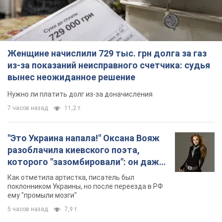
Женщине начислили 729 тыс. грн долга за газ
из-за показаний неисправного счетчика: судья
вынес неожиданное решение
Нужно ли платить долг из-за доначисления
7 часов назад
11,2 т.
"Это Украина напала!" Оксана Вояж
разоблачила киевского поэта,
которого "зазомбировали": он даже
русского не знал, а теперь хочет
Как отметила артистка, писатель был
геноцида украинцев
поклонником Украины, но после переезда в РФ
ему "промыли мозги"
5 часов назад
7,9 т.