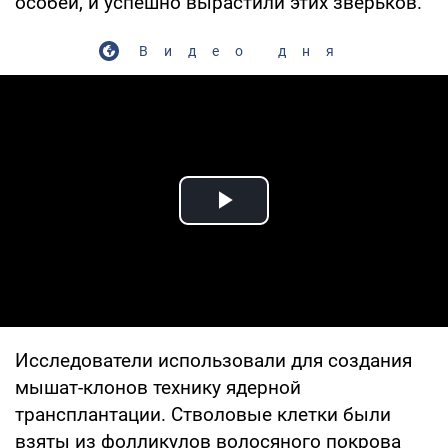
особей, и успешно вырастили этих зверьков.
Видео дня
Play Video
Исследователи использовали для создания
мышат-клонов технику ядерной
трансплантации. Стволовые клетки были
взяты из фолликулов волосяного покрова