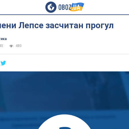
ени Лепсе засчитан прогул
тика
45
480