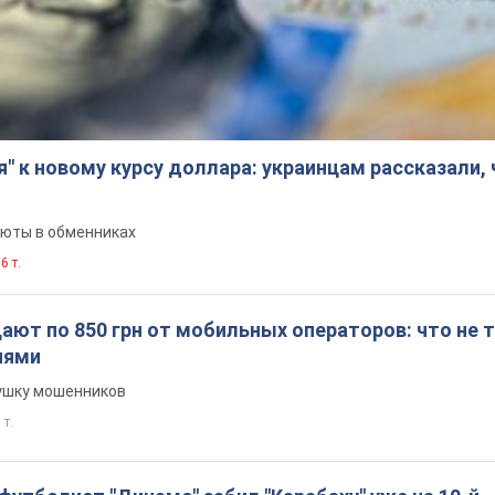
я" к новому курсу доллара: украинцам рассказали,
люты в обменниках
6 т.
ют по 850 грн от мобильных операторов: что не т
иями
вушку мошенников
 т.