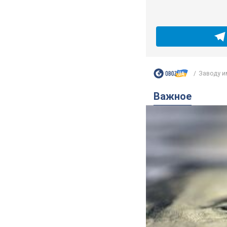
Заводу им
Важное