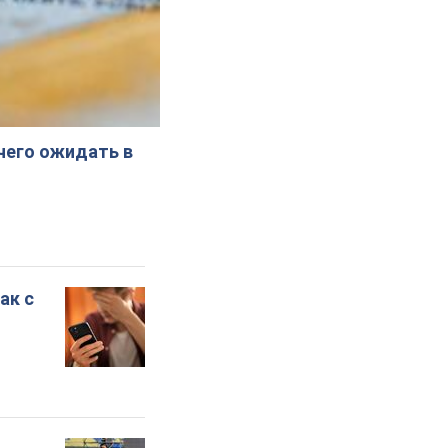
 чего ожидать в
ак с