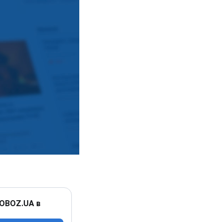
 OBOZ.UA в