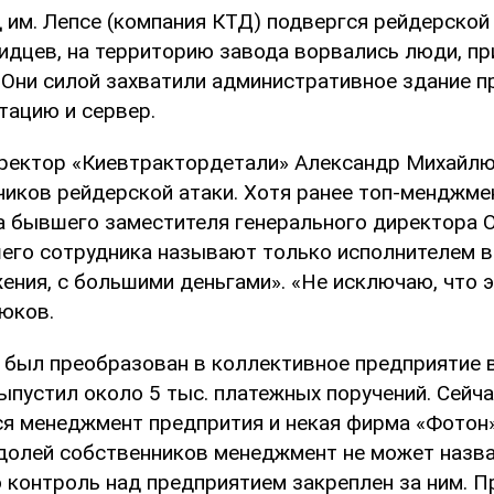
 им. Лепсе (компания КТД) подвергся рейдерской 
идцев, на территорию завода ворвались люди, п
 Они силой захватили административное здание п
тацию и сервер.
ректор «Киевтрактордетали» Александр Михайлю
чиков рейдерской атаки. Хотя ранее топ-менджме
а бывшего заместителя генерального директора 
его сотрудника называют только исполнителем 
ния, с большими деньгами». «Не исключаю, что э
юков.
 был преобразован в коллективное предприятие в
ыпустил около 5 тыс. платежных поручений. Сейча
ся менеджмент предпрития и некая фирма «Фотон»
долей собственников менеджмент не может назва
о контроль над предприятием закреплен за ним. 