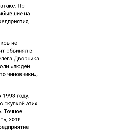
атаке. По
рибывшие на
редприятия,
ков не
нт обвинял в
Олега Дворника.
воли «людей
то чиновники»,
 1993 году.
с скупкой этих
. Точное
ть, хотя
Предприятие