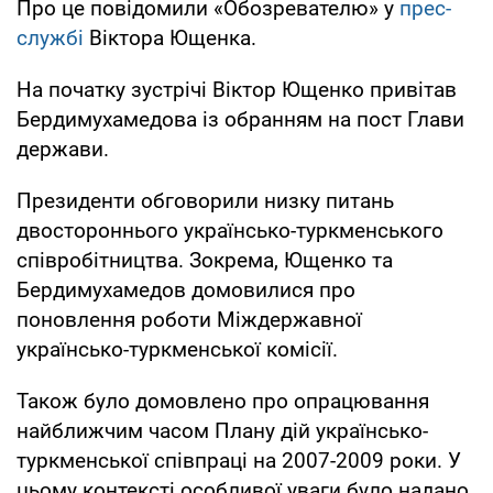
Про це повідомили «Обозревателю» у
прес-
службі
Віктора Ющенка.
На початку зустрічі Віктор Ющенко привітав
Бердимухамедова із обранням на пост Глави
держави.
Президенти обговорили низку питань
двостороннього українсько-туркменського
співробітництва. Зокрема, Ющенко та
Бердимухамедов домовилися про
поновлення роботи Міждержавної
українсько-туркменської комісії.
Також було домовлено про опрацювання
найближчим часом Плану дій українсько-
туркменської співпраці на 2007-2009 роки. У
цьому контексті особливої уваги було надано