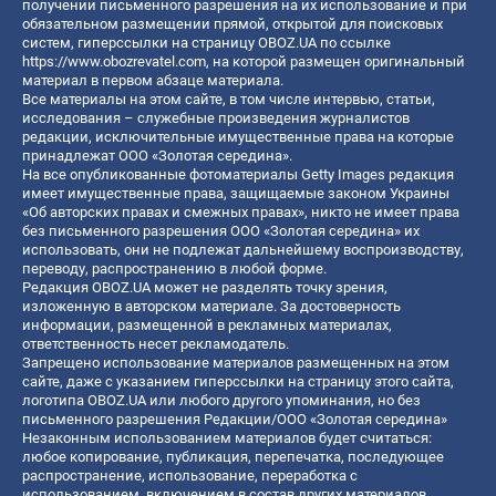
получении письменного разрешения на их использование и при
обязательном размещении прямой, открытой для поисковых
систем, гиперссылки на страницу OBOZ.UA по ссылке
https://www.obozrevatel.com
, на которой размещен оригинальный
материал в первом абзаце материала.
Все материалы на этом сайте, в том числе интервью, статьи,
исследования – служебные произведения журналистов
редакции, исключительные имущественные права на которые
принадлежат ООО «Золотая середина».
На все опубликованные фотоматериалы Getty Images редакция
имеет имущественные права, защищаемые законом Украины
«Об авторских правах и смежных правах», никто не имеет права
без письменного разрешения ООО «Золотая середина» их
использовать, они не подлежат дальнейшему воспроизводству,
переводу, распространению в любой форме.
Редакция OBOZ.UA может не разделять точку зрения,
изложенную в авторском материале. За достоверность
информации, размещенной в рекламных материалах,
ответственность несет рекламодатель.
Запрещено использование материалов размещенных на этом
сайте, даже с указанием гиперссылки на страницу этого сайта,
логотипа OBOZ.UA или любого другого упоминания, но без
письменного разрешения Редакции/ООО «Золотая середина»
Незаконным использованием материалов будет считаться:
любое копирование, публикация, перепечатка, последующее
распространение, использование, переработка с
использованием, включением в состав других материалов,