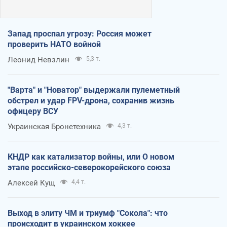
Запад проспал угрозу: Россия может
проверить НАТО войной
Леонид Невзлин
5,3 т.
"Варта" и "Новатор" выдержали пулеметный
обстрел и удар FPV-дрона, сохранив жизнь
офицеру ВСУ
Украинская Бронетехника
4,3 т.
КНДР как катализатор войны, или О новом
этапе российско-северокорейского союза
Алексей Кущ
4,4 т.
Выход в элиту ЧМ и триумф "Сокола": что
происходит в украинском хоккее