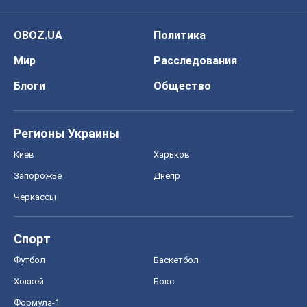
О компании
Команда
Правовая информация
Политика
конфиденциальности
Реклама на сайте
Документы
Редакционная политика
Журналисты OBOZ.UA на месте
событий
OBOZ.UA
Политика
Мир
Расследования
Блоги
Общество
Регионы Украины