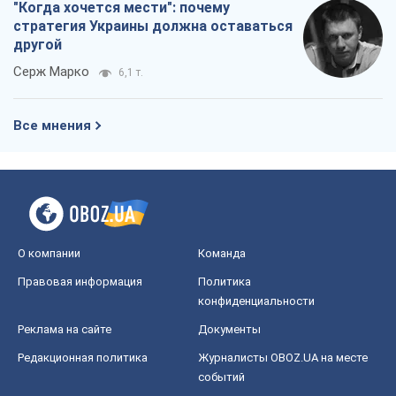
миром на условиях агрессора, или
Безысходность – тоже оружие России
Алексей Копытько
4,5 т.
Лестница эскалации войны: к чему нам
нужно готовиться
Андрей Шевчишин
5,5 т.
"Когда хочется мести": почему
стратегия Украины должна оставаться
другой
Серж Марко
6,1 т.
Все мнения