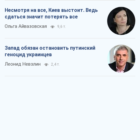
Rest
Мнения
Как противостоять российской
баллистике
Виталий Портников
13,8 т.
Несмотря на все, Киев выстоит. Ведь
сдаться значит потерять все
Ольга Айвазовская
9,6 т.
Запад обязан остановить путинский
геноцид украинцев
Леонид Невзлин
2,4 т.