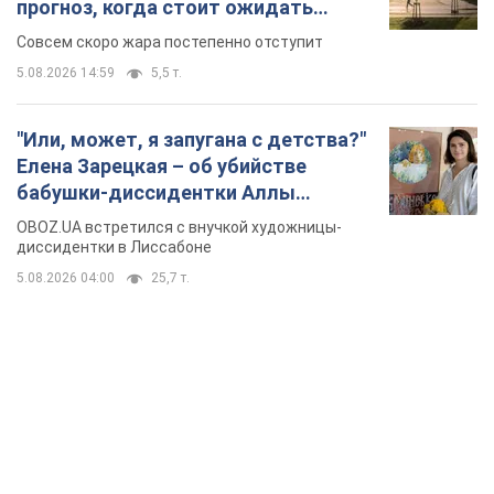
формировались сотни лет": в Greenpeace
забили тревогу
В высокогорье расположены альпийские и субальпийские
луга – редкие природные комплексы, которые
формировались на протяжении сотен лет
4 часа назад
426
Жара в Украине пойдет на спад,
ожидаются грозы: синоптики дали
прогноз, когда стоит ожидать
изменения погоды
Совсем скоро жара постепенно отступит
5.08.2026 14:59
5,5 т.
"Или, может, я запугана с детства?"
Елена Зарецкая – об убийстве
бабушки-диссидентки Аллы
Горской, критике сына Стуса и
OBOZ.UA встретился с внучкой художницы-