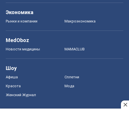
Авто
Тест Драйв
Электромобили
Акции
Сервис
Food Oboz
Рецепты
Напитки
Диеты
Экономика
Рынки и компании
Mакроэкономика
MedOboz
Новости медицины
MAMACLUB