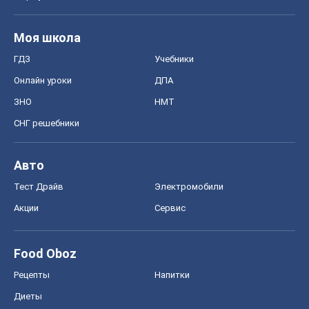
Киев
Харьков
Запорожье
Днепр
Черкассы
Спорт
Футбол
Баскетбол
Хоккей
Бокс
Формула-1
Моя школа
ГДЗ
Учебники
Онлайн уроки
ДПА
ЗНО
НМТ
СНГ решебники