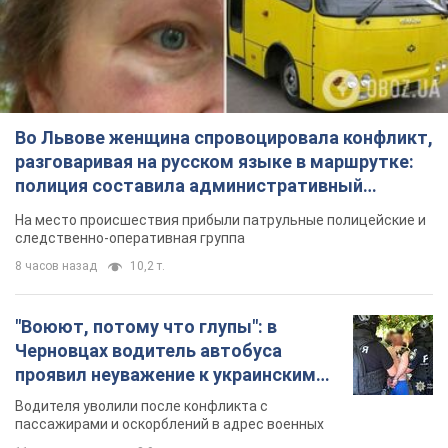
Во Львове женщина спровоцировала конфликт,
разговаривая на русском языке в маршрутке:
полиция составила административный
протокол. Видео
На место происшествия прибыли патрульные полицейские и
следственно-оперативная группа
8 часов назад
10,2 т.
"Воюют, потому что глупы": в
Черновцах водитель автобуса
проявил неуважение к украинским
военным и поплатился за это.
Водителя уволили после конфликта с
Видео
пассажирами и оскорблений в адрес военных