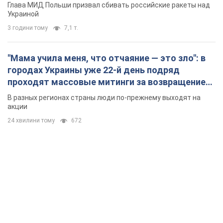
Глава МИД Польши призвал сбивать российские ракеты над
Украиной
3 години тому
7,1 т.
"Мама учила меня, что отчаяние — это зло": в
городах Украины уже 22-й день подряд
проходят массовые митинги за возвращение
Федорова. Фото и видео
В разных регионах страны люди по-прежнему выходят на
акции
24 хвилини тому
672