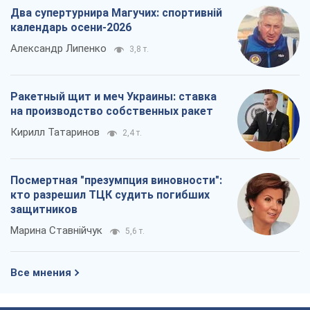
Два супертурнира Магучих: спортивній
календарь осени-2026
Александр Липенко
3,8 т.
Ракетный щит и меч Украины: ставка
на производство собственных ракет
Кирилл Татаринов
2,4 т.
Посмертная "презумпция виновности":
кто разрешил ТЦК судить погибших
защитников
Марина Ставнійчук
5,6 т.
Все мнения