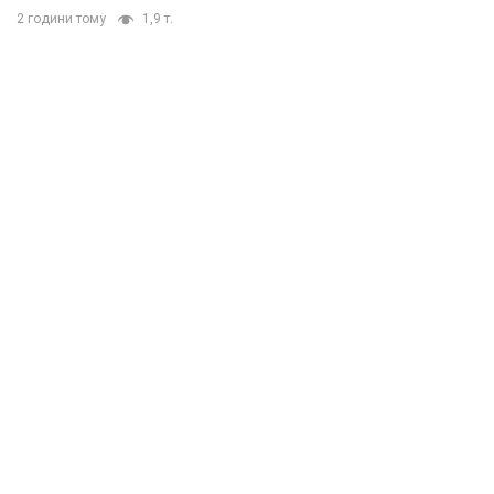
2 години тому
1,9 т.