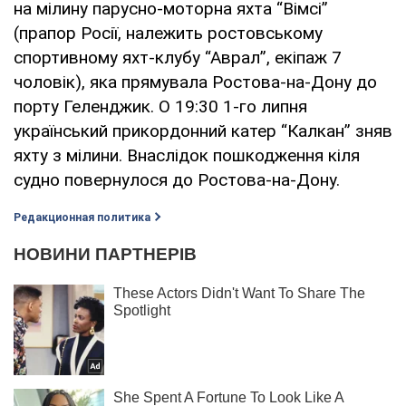
на мілину парусно-моторна яхта “Вімсі”
(прапор Росії, належить ростовському
спортивному яхт-клубу “Аврал”, екіпаж 7
чоловік), яка прямувала Ростова-на-Дону до
порту Геленджик. О 19:30 1-го липня
український прикордонний катер “Калкан” зняв
яхту з мілини. Внаслідок пошкодження кіля
судно повернулося до Ростова-на-Дону.
Редакционная политика