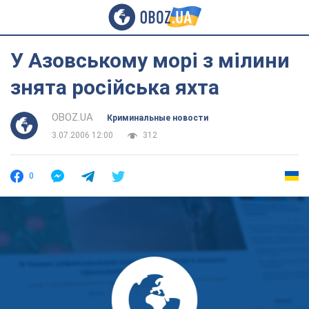
У Азовському морі з мілини
знята російська яхта
OBOZ.UA
Криминальные новости
3.07.2006 12:00
312
0