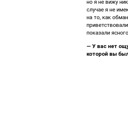
но я не вижу ни
случае я не име
на то, как обман
приветствовали
показали ясного
— У вас нет о
которой вы бы