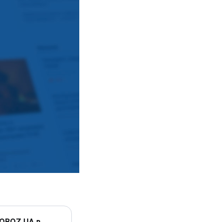
 OBOZ.UA в