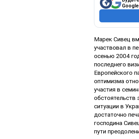
Google
Марек Сивец вм
участвовал в п
осенью 2004 год
последнего виз
Европейского п
оптимизма отно
участия в семин
обстоятельств 
ситуации в Укра
достаточно печ
господина Сиве
пути преодолен