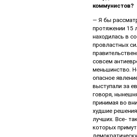
коммунистов?
— Я бы рассмат
протяжении 15 
находилась в со
провластных си
правительствен
совсем антиевр
меньшинство. Но
опасное явление
выступали за е
говоря, нынешня
принимая во вн
худшие решения
лучших. Все- та
которых примут 
демократическу