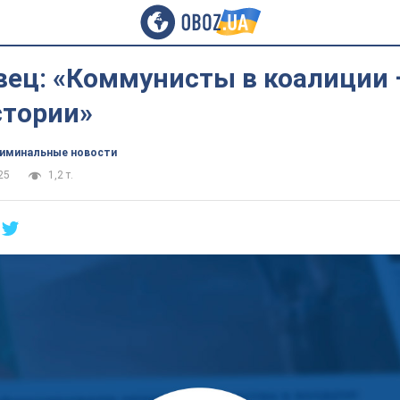
вец: «Коммунисты в коалиции 
стории»
иминальные новости
25
1,2 т.