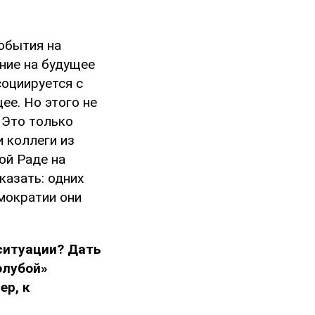
обытия на
ние на будущее
социируется с
ее. Но этого не
. Это только
 коллеги из
ой Раде на
казать: одних
мократии они
ситуации? Дать
олубой»
ер, к