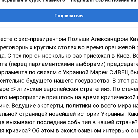
Подписаться
есте с экс-президентом Польши Александром Кв
ереговорных круглых столах во время оранжевой
а. С тех пор он несколько раз приезжал в Киев. В
ита (перед парламентскими выборами) председат
арламента по связям с Украиной Марек СИВЕЦ бы
сительно будущего нашего государства. В этот ра
аре «Ялтинская европейская стратегия». По стеч
это мероприятие пришлось на время критической
ине. Ведущие эксперты, политики со всего мира 
альной страницей новейшей истории Украины. Как
ца вызывают последние события в нашей стране?
ия кризиса? Об этом в эксклюзивном интервью с н