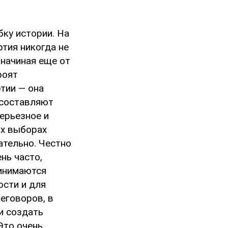
ку истории. На
тия никогда не
 начиная еще от
роят
тии — она
 составляют
серьезное и
их выборах
ательно. Честно
нь часто,
ринимаются
ости и для
реговоров, в
и создать
Это очень