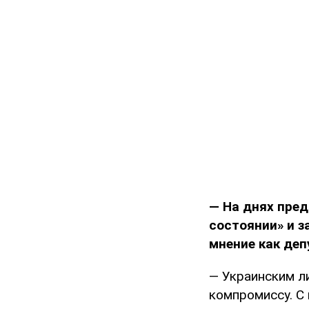
— На днях пред
состоянии» и з
мнение как де
— Украинским л
компромиссу. С