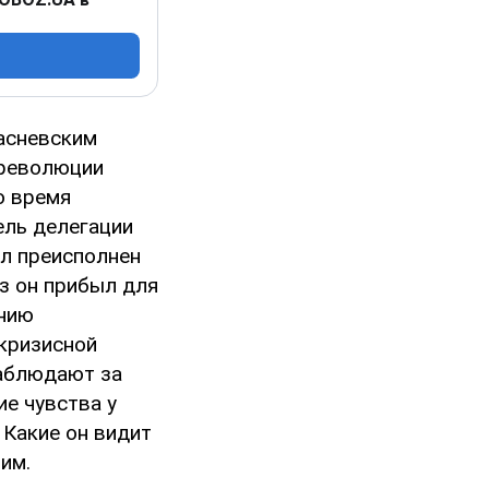
асневским
 революции
о время
ель делегации
л преисполнен
з он прибыл для
ению
 кризисной
наблюдают за
ие чувства у
 Какие он видит
им.