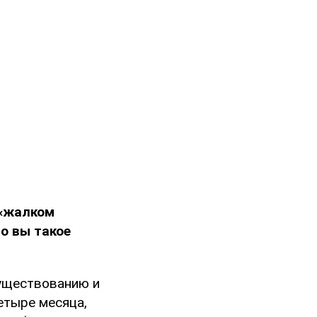
 «жалком
о вы такое
уществованию и
етыре месяца,