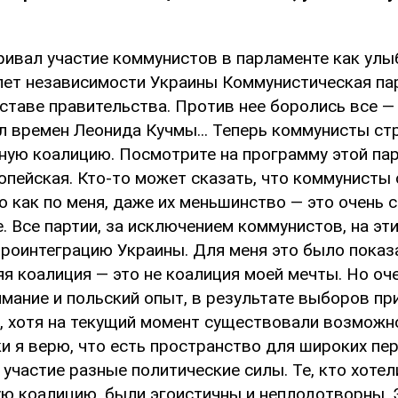
ривал участие коммунистов в парламенте как улыб
лет независимости Украины Коммунистическая пар
ставе правительства. Против нее боролись все —
л времен Леонида Кучмы... Теперь коммунисты ст
ную коалицию. Посмотрите на программу этой пар
опейская. Кто-то может сказать, что коммунисты
 как по меня, даже их меньшинство — это очень 
. Все партии, за исключением коммунистов, на эт
вроинтеграцию Украины. Для меня это было показ
я коалиция — это не коалиция моей мечты. Но оче
имание и польский опыт, в результате выборов п
, хотя на текущий момент существовали возможн
ки я верю, что есть пространство для широких пе
участие разные политические силы. Те, кто хотел
ю коалицию, были эгоистичны и неплодотворны. 