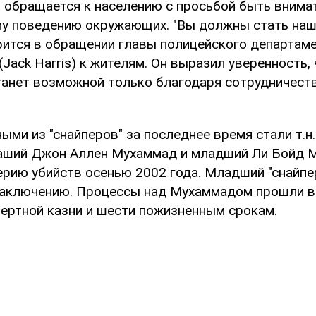
я обращается к населению с просьбой быть внима
у поведению окружающих. "Вы должны стать наш
орится в обращении главы полицейского департам
Jack Harris) к жителям. Он выразил уверенность,
танет возможной только благодаря сотрудничеств
ми из "снайперов" за последнее время стали т.н
раший Джон Аллен Мухаммад и младший Ли Бойд 
рию убийств осенью 2002 года. Младший "снайпер
аключению. Процессы над Мухаммадом прошли в 
мертной казни и шести пожизненным срокам.