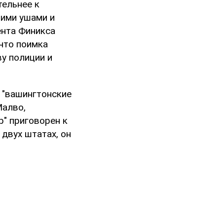
тельнее к
ими ушами и
ента Финикса
 что поимка
у полиции и
. "вашингтонские
Малво,
" приговорен к
двух штатах, он