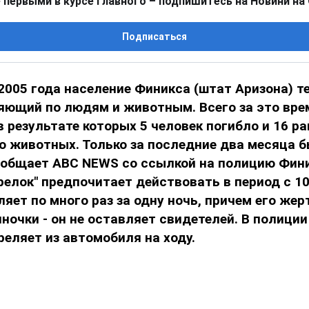
 первыми в курсе главного – подпишитесь на Новини на
Подписаться
2005 года население Финикса (штат Аризона) т
ляющий по людям и животным. Всего за это вре
в результате которых 5 человек погибло и 16 ра
о животных. Только за последние два месяца б
сообщает ABC NEWS со ссылкой на полицию Фин
релок" предпочитает действовать в период с 10
еляет по много раз за одну ночь, причем его же
ночки - он не оставляет свидетелей. В полици
реляет из автомобиля на ходу.