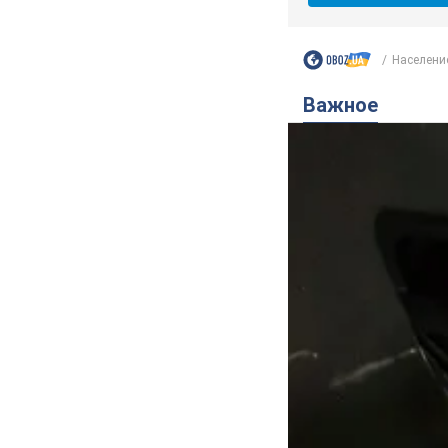
Население
Важное