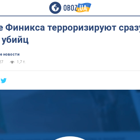
е Финикса терроризируют сраз
 убийц
е новости
27
1,7 т.