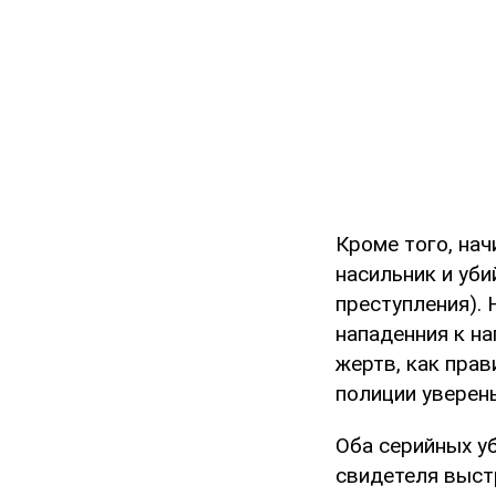
Кроме того, нач
насильник и уби
преступления). 
нападенния к на
жертв, как прав
полиции уверен
Оба серийных у
свидетеля выстр