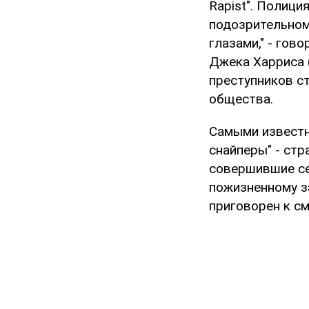
Rapist". Полици
подозрительном
глазами," - гов
Джека Харриса (
преступников с
общества.
Самыми известны
снайперы" - ст
совершившие се
пожизненному з
приговорен к с