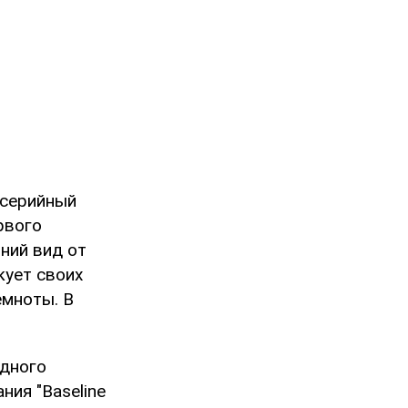
 серийный
ервого
ний вид от
кует своих
емноты. В
одного
ния "Baseline