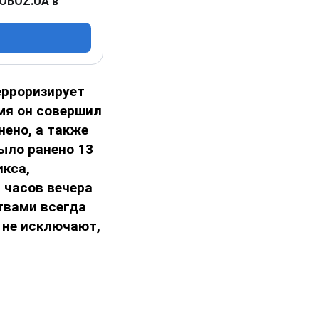
 OBOZ.UA в
ерроризирует
мя он совершил
нено, а также
ыло ранено 13
икса,
 часов вечера
ртвами всегда
и не исключают,