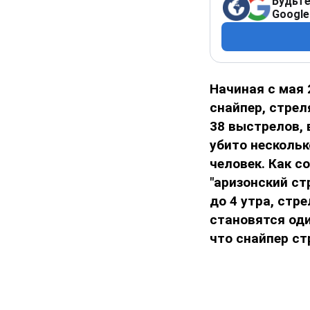
Будьте
Google
Начиная с мая 
снайпер, стре
38 выстрелов, 
убито нескольк
человек. Как 
"аризонский ст
до 4 утра, стр
становятся оди
что снайпер ст