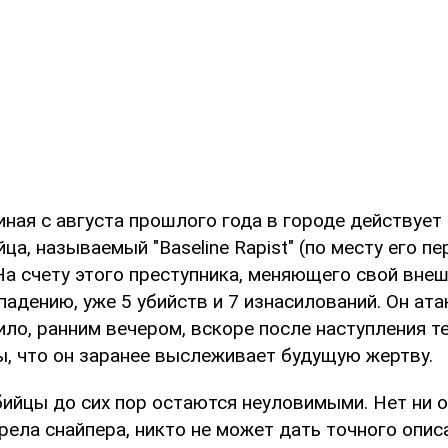
иная с августа прошлого года в городе действует
йца, называемый "Baseline Rapist" (по месту его п
На счету этого преступника, меняющего свой внеш
падению, уже 5 убийств и 7 изнасилований. Он ата
ило, ранним вечером, вскоре после наступления т
ы, что он заранее выслеживает будущую жертву.
бийцы до сих пор остаются неуловимыми. Нет ни 
ела снайпера, никто не может дать точного описа