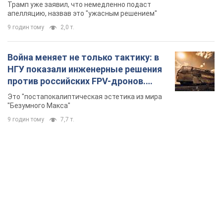
бального зала стоимостью 400 млн
Трамп уже заявил, что немедленно подаст
долларов
апелляцию, назвав это "ужасным решением"
9 годин тому
2,0 т.
Война меняет не только тактику: в
НГУ показали инженерные решения
против российских FPV-дронов.
Фото
Это "постапокалиптическая эстетика из мира
"Безумного Макса"
9 годин тому
7,7 т.