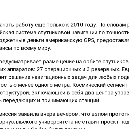
начать работу еще только к 2010 году. По словам
ейская система спутниковой навигации по точност
юджетные деньги американскую GPS, предостав
висы по всему миру.
 предусматривает размещение на орбите спутников
их аппаратов: 27 операционных и 3 резервных. Е
чит решение навигационных задач для любых по
ностью менее одного метра. Космический сегмент
структурой, включающей в себя два центра управ
ь передающих и принимающих станций.
миссия заявила вчера вечером, что взлом протот
рнуэлльского университета не ставит проект под