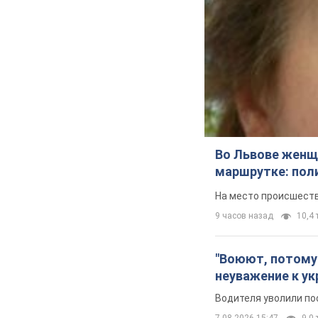
Во Львове женщи
маршрутке: пол
На место происшеств
9 часов назад
10,4 т
"Воюют, потому 
неуважение к ук
Водителя уволили по
7.08.2026 15:47
9,0 