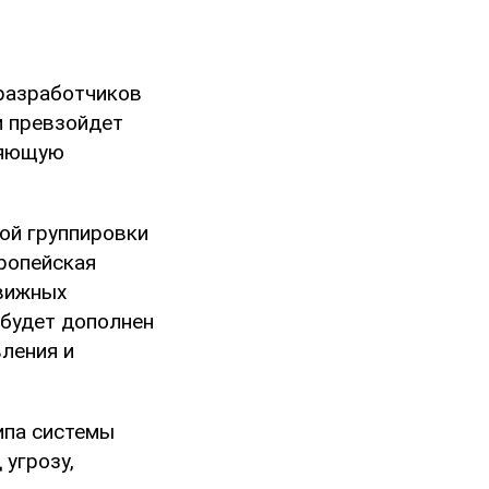
 разработчиков
и превзойдет
ляющую
ой группировки
вропейская
движных
 будет дополнен
ления и
ипа системы
 угрозу,