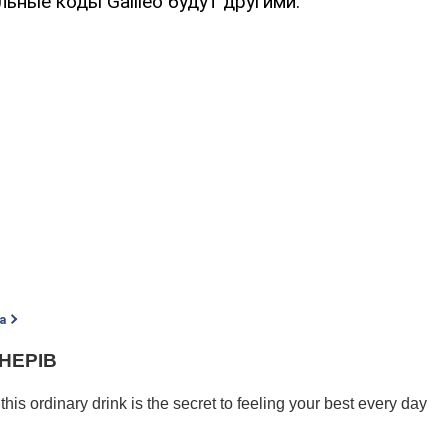
ьные коды Galileo будут другими.
а