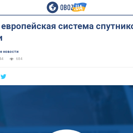
 европейская система спутник
и
е новости
44
684