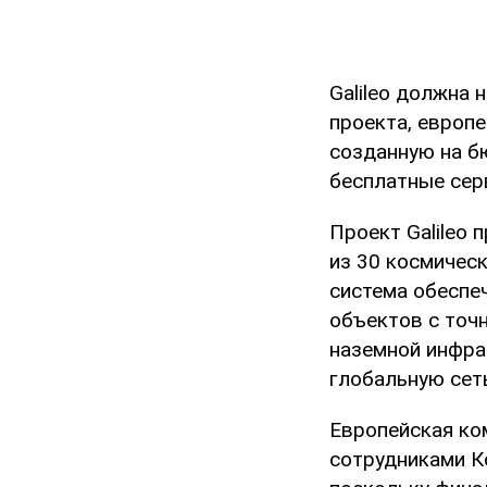
Galileo должна 
проекта, европ
созданную на б
бесплатные сер
Проект Galileo
из 30 космическ
система обеспе
объектов с точ
наземной инфра
глобальную сет
Европейская ко
сотрудниками Ко