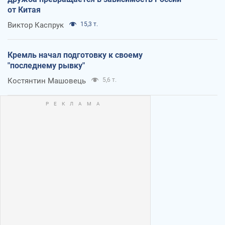
от Китая
Виктор Каспрук
15,3 т.
Кремль начал подготовку к своему
"последнему рывку"
Костянтин Машовець
5,6 т.