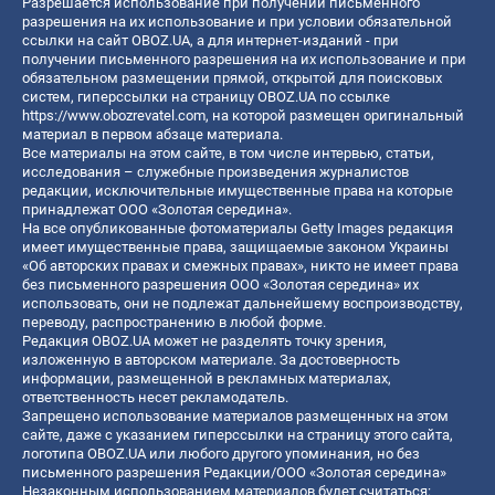
Разрешается использование при получении письменного
разрешения на их использование и при условии обязательной
ссылки на сайт OBOZ.UA, а для интернет-изданий - при
получении письменного разрешения на их использование и при
обязательном размещении прямой, открытой для поисковых
систем, гиперссылки на страницу OBOZ.UA по ссылке
https://www.obozrevatel.com
, на которой размещен оригинальный
материал в первом абзаце материала.
Все материалы на этом сайте, в том числе интервью, статьи,
исследования – служебные произведения журналистов
редакции, исключительные имущественные права на которые
принадлежат ООО «Золотая середина».
На все опубликованные фотоматериалы Getty Images редакция
имеет имущественные права, защищаемые законом Украины
«Об авторских правах и смежных правах», никто не имеет права
без письменного разрешения ООО «Золотая середина» их
использовать, они не подлежат дальнейшему воспроизводству,
переводу, распространению в любой форме.
Редакция OBOZ.UA может не разделять точку зрения,
изложенную в авторском материале. За достоверность
информации, размещенной в рекламных материалах,
ответственность несет рекламодатель.
Запрещено использование материалов размещенных на этом
сайте, даже с указанием гиперссылки на страницу этого сайта,
логотипа OBOZ.UA или любого другого упоминания, но без
письменного разрешения Редакции/ООО «Золотая середина»
Незаконным использованием материалов будет считаться: